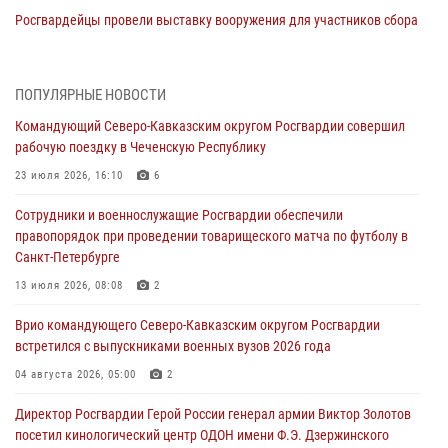
Росгвардейцы провели выставку вооружения для участников сбора
«Гвардеец» в Пензе (видео)
06 августа 2026, 12:00
2
1
ПОПУЛЯРНЫЕ НОВОСТИ
В Курске росгвардейцы приняли участие в митинге, посвященном
Командующий Северо-Кавказским округом Росгвардии совершил
второй годовщине вторжения ВСУ на территорию области
рабочую поездку в Чеченскую Республику
06 августа 2026, 11:56
4
23 июля 2026, 16:10
6
В Санкт-Петербурге наряд Росгвардии задержал правонарушителя,
Сотрудники и военнослужащие Росгвардии обеспечили
угрожавшего подростку травматическим пистолетом
правопорядок при проведении товарищеского матча по футболу в
06 августа 2026, 11:33
1
Санкт-Петербурге
В Зауралье при содействии СОБР Росгвардии ликвидирована
13 июля 2026, 08:08
2
крупная нарколаборатория
Врио командующего Северо-Кавказским округом Росгвардии
06 августа 2026, 11:27
встретился с выпускниками военных вузов 2026 года
В Москве росгвардейцы задержали троих мужчин, устроивших
04 августа 2026, 05:00
2
пьяный дебош в баре (видео)
Директор Росгвардии Герой России генерал армии Виктор Золотов
06 августа 2026, 11:20
1
посетил кинологический центр ОДОН имени Ф.Э. Дзержинского