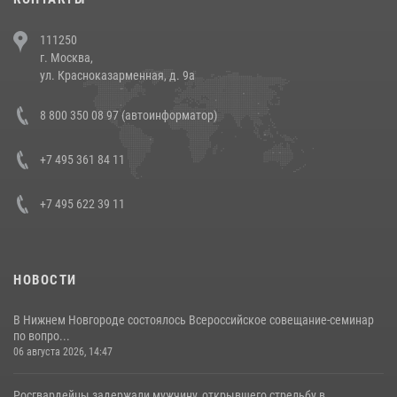
В Челябинске росгвардейцы задержали злоумышленников,
111250
напавших на бригаду скорой помощи (видео)
г. Москва,
14 июля 2026, 12:20
1
ул. Красноказарменная, д. 9а
В Росгвардии прошла военно-научная конференция по обобщению
8 800 350 08 97 (автоинформатор)
боевого опыта
08 июля 2026, 07:01
+7 495 361 84 11
+7 495 622 39 11
НОВОСТИ
В Нижнем Новгороде состоялось Всероссийское совещание-семинар
по вопро...
06 августа 2026, 14:47
Росгвардейцы задержали мужчину, открывшего стрельбу в