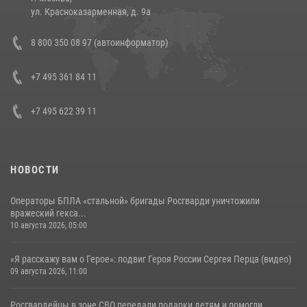
14 июля 2026, 12:20
1
ул. Красноказарменная, д. 9а
В Нижнем Новгороде состоялось Всероссийское совещание-
8 800 350 08 97 (автоинформатор)
семинар по вопросам развития вневедомственной охраны
Росгвардии (видео)
+7 495 361 84 11
06 августа 2026, 14:47
10
1
+7 495 622 39 11
НОВОСТИ
Операторы БПЛА «стальной» бригады Росгварди уничтожили
вражеский гекса...
10 августа 2026, 05:00
«Я расскажу вам о Герое»: подвиг Героя России Сергея Перца (видео)
09 августа 2026, 11:00
Росгвардейцы в зоне СВО передали подарки детям и помогли