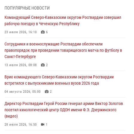
09 августа 2026, 21:01
ПОПУЛЯРНЫЕ НОВОСТИ
Росгвардейцы оказали помощь пострадавшей при атаке БПЛА
Командующий Северо-Кавказским округом Росгвардии совершил
жительнице Белгорода
рабочую поездку в Чеченскую Республику
09 августа 2026, 12:52
2
23 июля 2026, 16:10
6
Делегация Росгвардии почтила память защитников Ленинграда
Сотрудники и военнослужащие Росгвардии обеспечили
09 августа 2026, 11:12
6
правопорядок при проведении товарищеского матча по футболу в
Санкт-Петербурге
«Я расскажу вам о Герое»: подвиг Героя России Сергея Перца
(видео)
13 июля 2026, 08:08
2
09 августа 2026, 11:00
1
Врио командующего Северо-Кавказским округом Росгвардии
встретился с выпускниками военных вузов 2026 года
Росгвардейцы в зоне СВО передали подарки детям и помогли
нуждающимся гражданам
04 августа 2026, 05:00
2
09 августа 2026, 09:00
Директор Росгвардии Герой России генерал армии Виктор Золотов
посетил кинологический центр ОДОН имени Ф.Э. Дзержинского
(видео)
28 июля 2026, 16:50
1