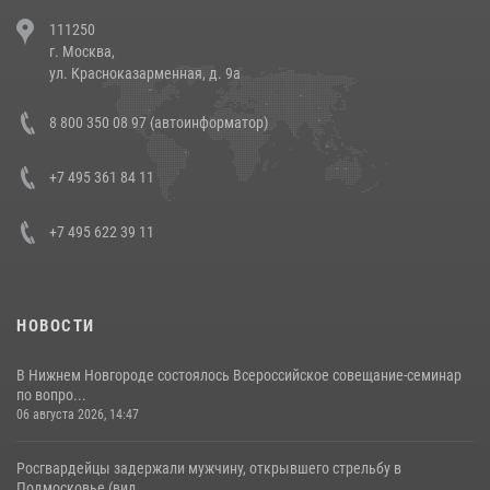
В Челябинске росгвардейцы задержали злоумышленников,
111250
напавших на бригаду скорой помощи (видео)
г. Москва,
14 июля 2026, 12:20
1
ул. Красноказарменная, д. 9а
В Росгвардии прошла военно-научная конференция по обобщению
8 800 350 08 97 (автоинформатор)
боевого опыта
08 июля 2026, 07:01
+7 495 361 84 11
+7 495 622 39 11
НОВОСТИ
В Нижнем Новгороде состоялось Всероссийское совещание-семинар
по вопро...
06 августа 2026, 14:47
Росгвардейцы задержали мужчину, открывшего стрельбу в
Подмосковье (вид...