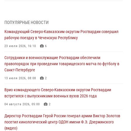
Росгвардейцы задержали мужчину, открывшего стрельбу в
Подмосковье (видео)
06 августа 2026, 12:35
1
ПОПУЛЯРНЫЕ НОВОСТИ
Командующий Северо-Кавказским округом Росгвардии совершил
Росгвардейцы провели выставку вооружения для участников сбора
рабочую поездку в Чеченскую Республику
«Гвардеец» в Пензе (видео)
23 июля 2026, 16:10
6
06 августа 2026, 12:00
2
1
Сотрудники и военнослужащие Росгвардии обеспечили
В Курске росгвардейцы приняли участие в митинге, посвященном
правопорядок при проведении товарищеского матча по футболу в
второй годовщине вторжения ВСУ на территорию области
Санкт-Петербурге
06 августа 2026, 11:56
4
13 июля 2026, 08:08
2
В Санкт-Петербурге наряд Росгвардии задержал правонарушителя,
Врио командующего Северо-Кавказским округом Росгвардии
угрожавшего подростку травматическим пистолетом
встретился с выпускниками военных вузов 2026 года
06 августа 2026, 11:33
1
04 августа 2026, 05:00
2
В Зауралье при содействии СОБР Росгвардии ликвидирована
Директор Росгвардии Герой России генерал армии Виктор Золотов
крупная нарколаборатория
посетил кинологический центр ОДОН имени Ф.Э. Дзержинского
06 августа 2026, 11:27
(видео)