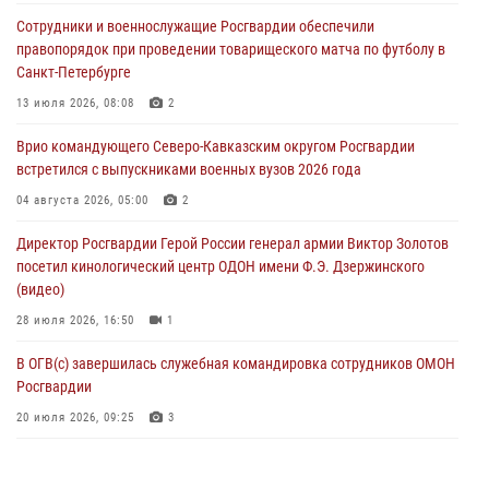
В Саранске росгвардейцы приняли участие в 25‑летии канонизации
Сотрудники и военнослужащие Росгвардии обеспечили
святого праведного воина Федора Ушакова (видео)
правопорядок при проведении товарищеского матча по футболу в
07 августа 2026, 06:15
7
1
Санкт-Петербурге
Росгвардейцы оказали адресную помощь жителям Луганской
13 июля 2026, 08:08
2
Народной Республики
Врио командующего Северо-Кавказским округом Росгвардии
07 августа 2026, 05:00
встретился с выпускниками военных вузов 2026 года
Сотрудники Росгвардии в Забайкалье потушили загоревшийся дом
04 августа 2026, 05:00
2
с детьми внутри
Директор Росгвардии Герой России генерал армии Виктор Золотов
07 августа 2026, 04:10
1
посетил кинологический центр ОДОН имени Ф.Э. Дзержинского
(видео)
28 июля 2026, 16:50
1
В ОГВ(с) завершилась служебная командировка сотрудников ОМОН
Росгвардии
20 июля 2026, 09:25
3
Директор Росгвардии Герой России генерал армии Виктор Золотов
поздравил специалистов подразделений тыла с профессиональным