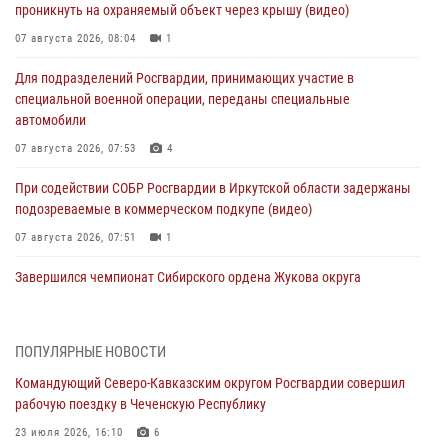
проникнуть на охраняемый объект через крышу (видео)
07 августа 2026, 08:04
1
Для подразделений Росгвардии, принимающих участие в
специальной военной операции, переданы специальные
автомобили
07 августа 2026, 07:53
4
При содействии СОБР Росгвардии в Иркутской области задержаны
подозреваемые в коммерческом подкупе (видео)
07 августа 2026, 07:51
1
Завершился чемпионат Сибирского ордена Жукова округа
Росгвардии по служебно-боевой стрельбе
07 августа 2026, 07:45
9
ПОПУЛЯРНЫЕ НОВОСТИ
Застрявшую в плуге трактора мину уничтожили росгвардейцы на
Командующий Северо-Кавказским округом Росгвардии совершил
Кубани
рабочую поездку в Чеченскую Республику
07 августа 2026, 06:49
1
23 июля 2026, 16:10
6