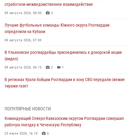
отработали межведомственное взаимодействие
09 августа 2026, 08:00
2
Лучшие футбольные команды Южного округа Росгвардии
определили на Кубани
09 августа 2026, 07:00
В Ульяновске росгвардейцы присоединились к донорской акции
(видео)
09 августа 2026, 06:15
2
1
В регионах Урала бойцам Росгвардии в зону СВО передали свежие
тиражи газет
09 августа 2026, 05:00
Росгвардейцы провели занятие по стрелковой подготовке для
ПОПУЛЯРНЫЕ НОВОСТИ
воспитанников Центра детского, юношеского туризма и
Командующий Северо-Кавказским округом Росгвардии совершил
краеведения Луганской Народной Республики
рабочую поездку в Чеченскую Республику
09 августа 2026, 05:00
23 июля 2026, 16:10
6