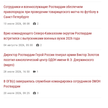
Всероссийская ведомственная акции «Каникулы с Росгвардией
Сотрудники и военнослужащие Росгвардии обеспечили
проходит в Сибири
правопорядок при проведении товарищеского матча по футболу в
09 августа 2026, 04:00
5
Санкт-Петербурге
Росгвардейцы провели патриотическое занятие для детей на
13 июля 2026, 08:08
2
Поклонной горе в Москве (видео)
Врио командующего Северо-Кавказским округом Росгвардии
08 августа 2026, 14:10
3
1
встретился с выпускниками военных вузов 2026 года
В ЛНР росгвардейцы провели тренировку по единоборствам для
04 августа 2026, 05:00
2
юных воспитанников спортивной школы
Директор Росгвардии Герой России генерал армии Виктор Золотов
08 августа 2026, 13:00
1
посетил кинологический центр ОДОН имени Ф.Э. Дзержинского
(видео)
28 июля 2026, 16:50
1
В ОГВ(с) завершилась служебная командировка сотрудников ОМОН
Росгвардии
20 июля 2026, 09:25
3
Директор Росгвардии Герой России генерал армии Виктор Золотов
поздравил специалистов подразделений тыла с профессиональным