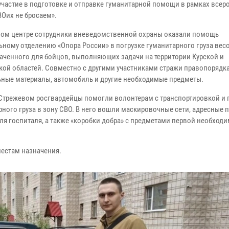
участие в подготовке и отправке гуманитарной помощи в рамках всер
ВОих не бросаем».
ном центре сотрудники вневедомственной охраны оказали помощь
ьному отделению «Опора России» в погрузке гуманитарного груза весо
аченного для бойцов, выполняющих задачи на территории Курской и
кой областей. Совместно с другими участниками стражи правопорядка
ьные материалы, автомобиль и другие необходимые предметы.
 Стрежевом росгвардейцы помогли волонтерам с транспортировкой и 
рного груза в зону СВО. В него вошли маскировочные сети, адресные 
 госпиталя, а также «коробки добра» с предметами первой необходи
естам назначения.