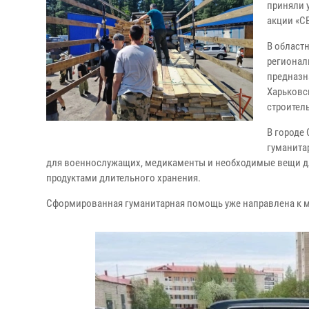
приняли 
акции «С
В област
регионал
предназн
Харьковс
строител
В городе
гуманита
для военнослужащих, медикаменты и необходимые вещи для
продуктами длительного хранения.
Сформированная гуманитарная помощь уже направлена к м