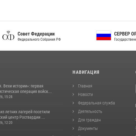
ет Федерации
СЕРВЕР ОРГАНОВ
рального Собрания РФ
Государственной власти РФ
И
НАВИГАЦИЯ
. Вехи истории»: первая
Главная
стическая операция войск...
Новости
26, 15:28
Федеральная служба
Деятельность
из летних лагерей посетили
кий центр Росгвардии ...
Для граждан
26, 12:20
Документы