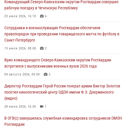
Командующий Северо-Кавказским округом Росгвардии совершил
рабочую поездку в Чеченскую Республику
Росгвардейцы задержали мужчину, открывшего стрельбу в
Подмосковье (видео)
23 июля 2026, 16:10
6
06 августа 2026, 12:35
1
Сотрудники и военнослужащие Росгвардии обеспечили
правопорядок при проведении товарищеского матча по футболу в
Росгвардейцы провели выставку вооружения для участников сбора
Санкт-Петербурге
«Гвардеец» в Пензе (видео)
13 июля 2026, 08:08
2
06 августа 2026, 12:00
2
1
Врио командующего Северо-Кавказским округом Росгвардии
В Курске росгвардейцы приняли участие в митинге, посвященном
встретился с выпускниками военных вузов 2026 года
второй годовщине вторжения ВСУ на территорию области
04 августа 2026, 05:00
2
06 августа 2026, 11:56
4
Директор Росгвардии Герой России генерал армии Виктор Золотов
В Санкт-Петербурге наряд Росгвардии задержал правонарушителя,
посетил кинологический центр ОДОН имени Ф.Э. Дзержинского
угрожавшего подростку травматическим пистолетом
(видео)
06 августа 2026, 11:33
1
28 июля 2026, 16:50
1
В ОГВ(с) завершилась служебная командировка сотрудников ОМОН
Росгвардии