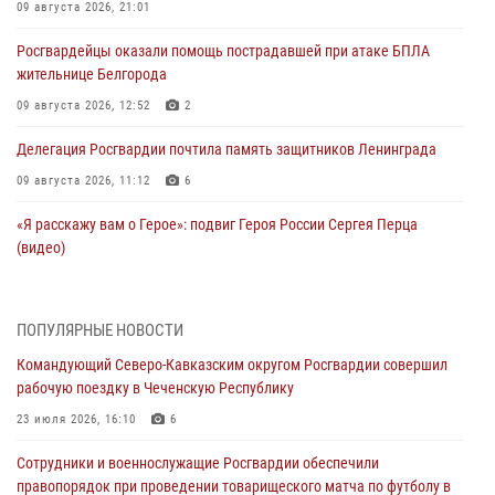
09 августа 2026, 21:01
Росгвардейцы оказали помощь пострадавшей при атаке БПЛА
жительнице Белгорода
09 августа 2026, 12:52
2
Делегация Росгвардии почтила память защитников Ленинграда
09 августа 2026, 11:12
6
«Я расскажу вам о Герое»: подвиг Героя России Сергея Перца
(видео)
09 августа 2026, 11:00
1
Росгвардейцы в зоне СВО передали подарки детям и помогли
ПОПУЛЯРНЫЕ НОВОСТИ
нуждающимся гражданам
Командующий Северо-Кавказским округом Росгвардии совершил
09 августа 2026, 09:00
рабочую поездку в Чеченскую Республику
В Чеченской Республике пожарные расчеты Росгвардии и МЧС
23 июля 2026, 16:10
6
отработали межведомственное взаимодействие
Сотрудники и военнослужащие Росгвардии обеспечили
09 августа 2026, 08:00
2
правопорядок при проведении товарищеского матча по футболу в