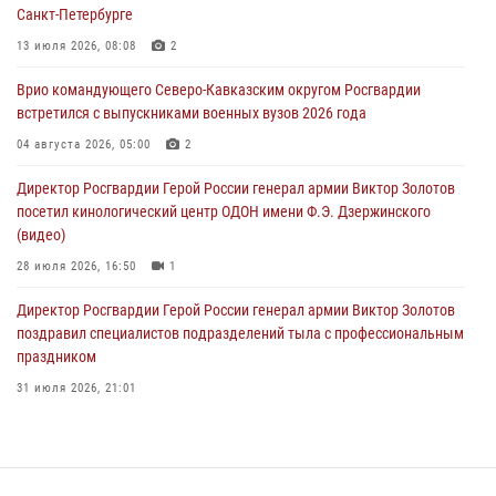
Санкт-Петербурге
В Центральных регионах России продолжается ведомственная
акция «Каникулы с Росгвардией»
13 июля 2026, 08:08
2
09 августа 2026, 08:00
8
Врио командующего Северо-Кавказским округом Росгвардии
встретился с выпускниками военных вузов 2026 года
В Кузбассе росгвардейцы помогли вернуть горожанке пропавшую
мать
04 августа 2026, 05:00
2
09 августа 2026, 07:00
Директор Росгвардии Герой России генерал армии Виктор Золотов
посетил кинологический центр ОДОН имени Ф.Э. Дзержинского
(видео)
28 июля 2026, 16:50
1
Директор Росгвардии Герой России генерал армии Виктор Золотов
поздравил специалистов подразделений тыла с профессиональным
праздником
31 июля 2026, 21:01
В ОГВ(с) завершилась служебная командировка сотрудников ОМОН
Росгвардии
20 июля 2026, 09:25
3