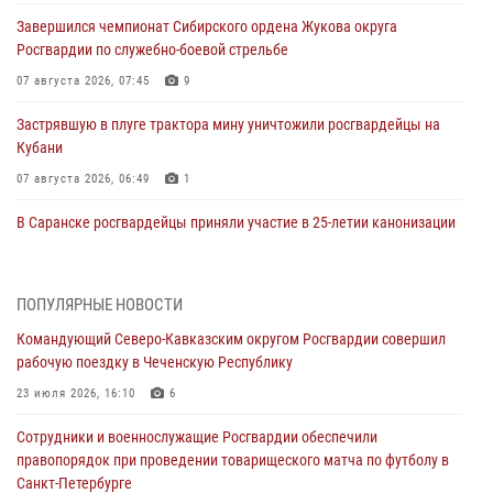
Завершился чемпионат Сибирского ордена Жукова округа
Росгвардии по служебно-боевой стрельбе
07 августа 2026, 07:45
9
Застрявшую в плуге трактора мину уничтожили росгвардейцы на
Кубани
07 августа 2026, 06:49
1
В Саранске росгвардейцы приняли участие в 25‑летии канонизации
святого праведного воина Федора Ушакова (видео)
07 августа 2026, 06:15
7
1
ПОПУЛЯРНЫЕ НОВОСТИ
Росгвардейцы оказали адресную помощь жителям Луганской
Командующий Северо-Кавказским округом Росгвардии совершил
Народной Республики
рабочую поездку в Чеченскую Республику
07 августа 2026, 05:00
23 июля 2026, 16:10
6
Сотрудники Росгвардии в Забайкалье потушили загоревшийся дом
Сотрудники и военнослужащие Росгвардии обеспечили
с детьми внутри
правопорядок при проведении товарищеского матча по футболу в
07 августа 2026, 04:10
1
Санкт-Петербурге