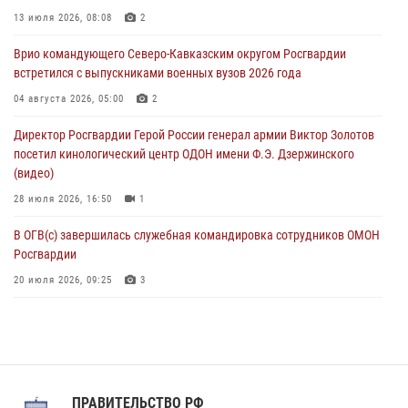
Оказавшего сопротивление злоумышленника задержали при
13 июля 2026, 08:08
2
участии Росгвардии в Донецке (видео)
Врио командующего Северо-Кавказским округом Росгвардии
07 августа 2026, 04:00
1
встретился с выпускниками военных вузов 2026 года
При силовой поддержке спецназа Росгвардии в Красноярском крае
04 августа 2026, 05:00
2
задержаны подозреваемые в мошенничестве в сфере страхования
Директор Росгвардии Герой России генерал армии Виктор Золотов
(видео)
посетил кинологический центр ОДОН имени Ф.Э. Дзержинского
07 августа 2026, 03:34
1
(видео)
28 июля 2026, 16:50
1
В ОГВ(с) завершилась служебная командировка сотрудников ОМОН
Росгвардии
20 июля 2026, 09:25
3
Директор Росгвардии Герой России генерал армии Виктор Золотов
поздравил специалистов подразделений тыла с профессиональным
праздником
31 июля 2026, 21:01
ПРАВИТЕЛЬСТВО РФ