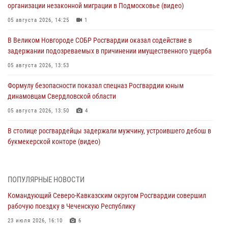
организации незаконной миграции в Подмосковье (видео)
05 августа 2026, 14:25
1
В Великом Новгороде СОБР Росгвардии оказал содействие в
задержании подозреваемых в причинении имущественного ущерба
05 августа 2026, 13:53
Формулу безопасности показал спецназ Росгвардии юным
динамовцам Свердловской области
05 августа 2026, 13:50
4
В столице росгвардейцы задержали мужчину, устроившего дебош в
букмекерской конторе (видео)
05 августа 2026, 13:25
1
В Удмуртии при силовой поддержке спецназа Росгвардии
ПОПУЛЯРНЫЕ НОВОСТИ
задержаны подозреваемые в мошенничестве под видом оказания
Командующий Северо-Кавказским округом Росгвардии совершил
оздоровительных услуг (видео)
рабочую поездку в Чеченскую Республику
05 августа 2026, 13:20
1
1
23 июля 2026, 16:10
6