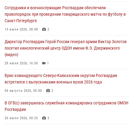
В Москве дети сотрудников и военнослужащих Росгвардии
Сотрудники и военнослужащие Росгвардии обеспечили
посетили мастер-класс по художественной гимнастике
правопорядок при проведении товарищеского матча по футболу в
05 августа 2026, 13:00
3
Санкт-Петербурге
Офицеры Росгвардии и ветераны войск правопорядка почтили
13 июля 2026, 08:08
2
память генерала армии Ивана Кирилловича Яковлева
Директор Росгвардии Герой России генерал армии Виктор Золотов
05 августа 2026, 12:40
6
посетил кинологический центр ОДОН имени Ф.Э. Дзержинского
(видео)
Росгвардейцы приняли участие в акции «Волна памяти»,
посвящённой 83‑й годовщине освобождения Белгорода от
28 июля 2026, 16:50
1
немецко‑фашистских захватчиков
Врио командующего Северо-Кавказским округом Росгвардии
05 августа 2026, 12:13
1
встретился с выпускниками военных вузов 2026 года
04 августа 2026, 05:00
2
В ОГВ(с) завершилась служебная командировка сотрудников ОМОН
Росгвардии
20 июля 2026, 09:25
3
Директор Росгвардии Герой России генерал армии Виктор Золотов
поздравил специалистов подразделений тыла с профессиональным