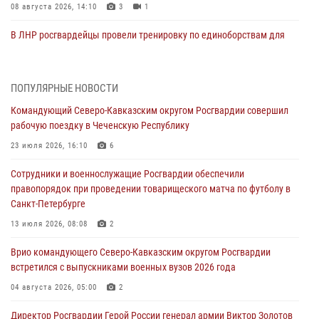
08 августа 2026, 14:10
3
1
В ЛНР росгвардейцы провели тренировку по единоборствам для
юных воспитанников спортивной школы
08 августа 2026, 13:00
1
ПОПУЛЯРНЫЕ НОВОСТИ
Сотрудники Росгвардии присоединились к утренней разминке у
Командующий Северо-Кавказским округом Росгвардии совершил
стен музея истории космонавтики в Калуге
рабочую поездку в Чеченскую Республику
08 августа 2026, 09:29
2
23 июля 2026, 16:10
6
В Северо-Западном округе Росгвардии продолжаются мероприятия
Сотрудники и военнослужащие Росгвардии обеспечили
в честь юбилея ведомства
правопорядок при проведении товарищеского матча по футболу в
08 августа 2026, 09:03
1
Санкт-Петербурге
Росгвардейцы в ЛНР совершенствуют навыки тактической
13 июля 2026, 08:08
2
медицины с учетом опыта СВО
Врио командующего Северо-Кавказским округом Росгвардии
08 августа 2026, 09:00
2
встретился с выпускниками военных вузов 2026 года
В Кабардино-Балкарии сотрудники Росгвардии провели турнир по
04 августа 2026, 05:00
2
настольному теннису ко Дню физкультурника
Директор Росгвардии Герой России генерал армии Виктор Золотов