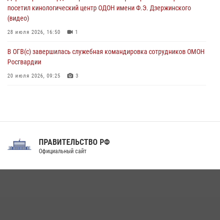
08 августа 2026, 07:00
посетил кинологический центр ОДОН имени Ф.Э. Дзержинского
(видео)
28 июля 2026, 16:50
1
В ОГВ(с) завершилась служебная командировка сотрудников ОМОН
Росгвардии
20 июля 2026, 09:25
3
Директор Росгвардии Герой России генерал армии Виктор Золотов
поздравил специалистов подразделений тыла с профессиональным
праздником
31 июля 2026, 21:01
ПРАВИТЕЛЬСТВО РФ
Праздник «Один день с Росгвардией» к 105-летию Центрального
Официальный сайт
округа прошел на Поклонной горе
18 июля 2026, 13:43
15
1
При силовой поддержке СОБР Росгвардии в Иркутской области
повели рейды по соблюдению миграционного законодательства
(видео)