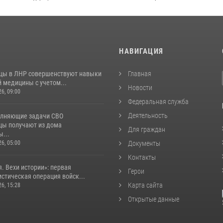
И
НАВИГАЦИЯ
цы в ЛНР совершенствуют навыки
Главная
 медицины с учетом...
Новости
26, 09:00
Федеральная служба
Деятельность
лняющие задачи СВО
цы получают из дома
Для граждан
...
26, 05:00
Документы
Контакты
. Вехи истории»: первая
Герои
стическая операция войск...
Карта сайта
26, 15:28
Открытые данные