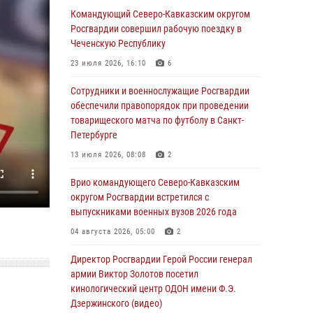
патриотического проекта «Дорогой
Командующий Северо-Кавказским округом
Ломоносова — дорогой к Победе в СВО»
Росгвардии совершил рабочую поездку в
(видео)
Чеченскую Республику
08 августа 2026, 07:00
2
1
23 июля 2026, 16:10
6
В Москве росгвардейцы оказали помощь
Сотрудники и военнослужащие Росгвардии
медикам и девушке с ограниченными
обеспечили правопорядок при проведении
возможностями здоровья (видео)
товарищеского матча по футболу в Санкт-
Петербурге
08 августа 2026, 06:32
1
13 июля 2026, 08:08
2
Спецназ Росгвардии в Марий Эл почтил
память товарища на тактическом турнире
Врио командующего Северо-Кавказским
(видео)
округом Росгвардии встретился с
выпускниками военных вузов 2026 года
08 августа 2026, 06:15
9
1
04 августа 2026, 05:00
2
День физкультурника в Уральском округе
Росгвардии отметили турнирами, мастер-
Директор Росгвардии Герой России генерал
классами и легкоатлетическими забегами
армии Виктор Золотов посетил
кинологический центр ОДОН имени Ф.Э.
08 августа 2026, 06:03
9
Дзержинского (видео)