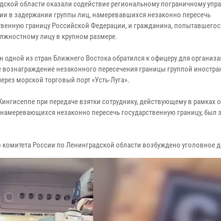
дской области оказали содействие региональному пограничному упр
ии в задержании группы лиц, намеревавшихся незаконно пересечь
твенную границу Российской Федерации, и гражданина, попытавшегос
олжностному лицу в крупном размере.
н одной из стран Ближнего Востока обратился к офицеру для организа
 вознаграждение незаконного пересечения границы группой иностр
ерез морской торговый порт «Усть-Луга».
 Кингисеппе при передаче взятки сотруднику, действующему в рамках 
, намеревающихся незаконно пересечь государственную границу, был 
 комитета России по Ленинградской области возбуждено уголовное д