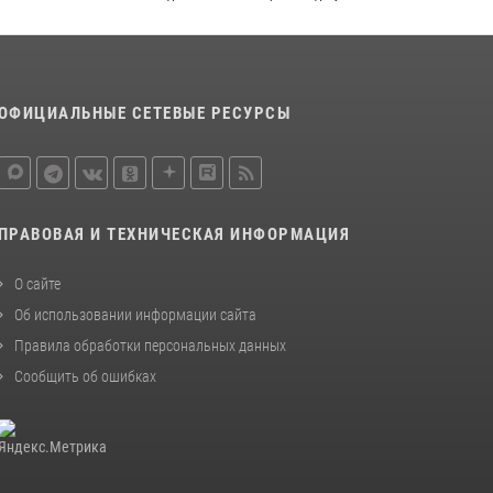
законодательства (видео)
30 июля 2026, 08:00
1
В Челябинске росгвардейцы задержали
ОФИЦИАЛЬНЫЕ СЕТЕВЫЕ РЕСУРСЫ
злоумышленников, напавших на бригаду
скорой помощи (видео)
14 июля 2026, 12:20
1
Состоялась рабочая встреча директора
ПРАВОВАЯ И ТЕХНИЧЕСКАЯ ИНФОРМАЦИЯ
Росгвардии Героя России генерала армии
Виктора Золотова с заместителем
О сайте
полномочного представителя Президента
Российской Федерации в Северо-Кавказском
Об использовании информации сайта
федеральном округе Виталием Кузнецовым
Правила обработки персональных данных
30 июля 2026, 15:35
4
Сообщить об ошибках