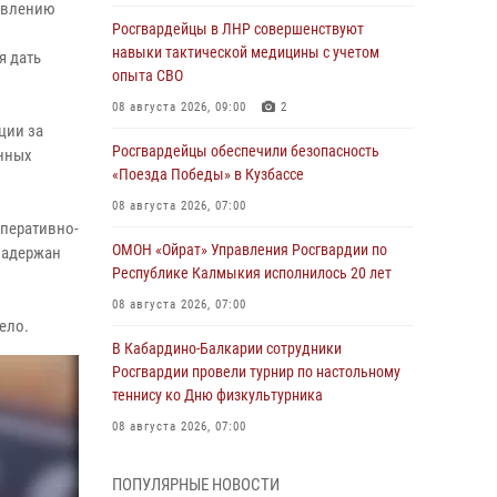
авлению
Росгвардейцы в ЛНР совершенствуют
навыки тактической медицины с учетом
я дать
опыта СВО
08 августа 2026, 09:00
2
ции за
Росгвардейцы обеспечили безопасность
анных
«Поезда Победы» в Кузбассе
08 августа 2026, 07:00
оперативно-
ОМОН «Ойрат» Управления Росгвардии по
задержан
Республике Калмыкия исполнилось 20 лет
08 августа 2026, 07:00
ело.
В Кабардино-Балкарии сотрудники
Росгвардии провели турнир по настольному
теннису ко Дню физкультурника
08 августа 2026, 07:00
Военнослужащие Софринской бригады
ПОПУЛЯРНЫЕ НОВОСТИ
Росгвардии встретились с участником