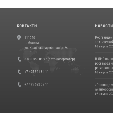
КОНТАКТЫ
НОВОСТ
Росгвардей
111250
тактической
г. Москва,
08 августа 20
ул. Красноказарменная, д. 9а
В ДНР выпо
8 800 350 08 97 (автоинформатор)
росгвардей
региональны
+7 495 361 84 11
08 августа 20
+7 495 622 39 11
«Росгвардия
антитеррори
07 августа 20