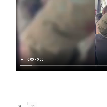
СОБР
7478