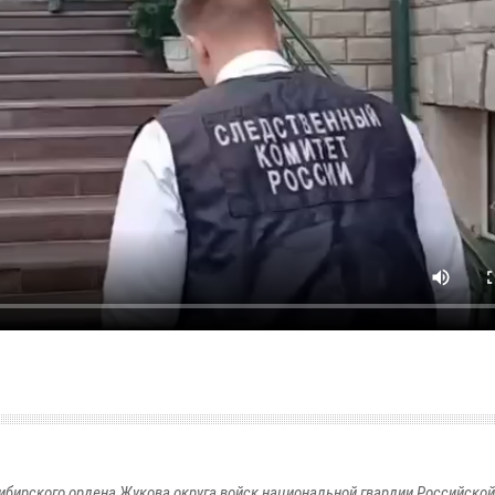
ибирского ордена Жукова округа войск национальной гвардии Российско