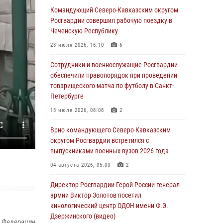
Москве (видео)
Командующий Северо-Кавказским округом
Росгвардии совершил рабочую поездку в
08 августа 2026, 14:10
3
1
Чеченскую Республику
В ЛНР росгвардейцы провели тренировку по
23 июля 2026, 16:10
6
единоборствам для юных воспитанников
спортивной школы
Сотрудники и военнослужащие Росгвардии
обеспечили правопорядок при проведении
08 августа 2026, 13:00
1
товарищеского матча по футболу в Санкт-
Петербурге
Сотрудники Росгвардии присоединились к
утренней разминке у стен музея истории
13 июля 2026, 08:08
2
космонавтики в Калуге
Врио командующего Северо-Кавказским
08 августа 2026, 09:29
2
округом Росгвардии встретился с
выпускниками военных вузов 2026 года
В Северо-Западном округе Росгвардии
продолжаются мероприятия в честь юбилея
04 августа 2026, 05:00
2
ведомства
Директор Росгвардии Герой России генерал
08 августа 2026, 09:03
1
армии Виктор Золотов посетил
кинологический центр ОДОН имени Ф.Э.
Росгвардейцы в ЛНР совершенствуют
Дзержинского (видео)
навыки тактической медицины с учетом
й Федерации