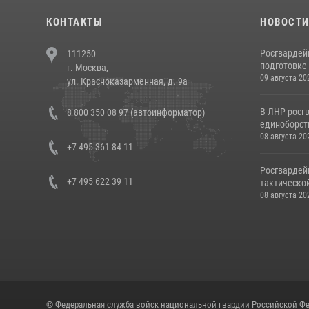
КОНТАКТЫ
НОВОСТ
Росгвардей
111250
подготовке 
г. Москва,
09 августа 20
ул. Красноказарменная, д. 9а
В ЛНР росг
8 800 350 08 97 (автоинформатор)
единоборст
08 августа 20
+7 495 361 84 11
Росгвардей
+7 495 622 39 11
тактической
08 августа 20
© Федеральная служба войск национальной гвардии Российской Фе