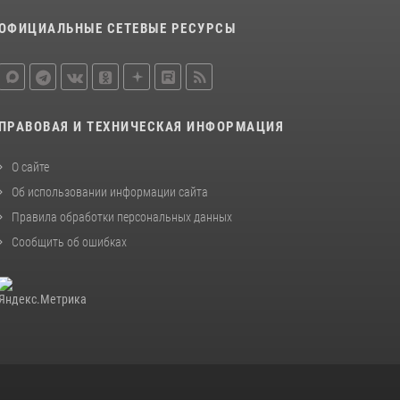
законодательства (видео)
ОФИЦИАЛЬНЫЕ СЕТЕВЫЕ РЕСУРСЫ
30 июля 2026, 08:00
1
В Челябинске росгвардейцы задержали
злоумышленников, напавших на бригаду
скорой помощи (видео)
ПРАВОВАЯ И ТЕХНИЧЕСКАЯ ИНФОРМАЦИЯ
14 июля 2026, 12:20
1
О сайте
Состоялась рабочая встреча директора
Об использовании информации сайта
Росгвардии Героя России генерала армии
Виктора Золотова с заместителем
Правила обработки персональных данных
полномочного представителя Президента
Сообщить об ошибках
Российской Федерации в Северо-Кавказском
федеральном округе Виталием Кузнецовым
30 июля 2026, 15:35
4