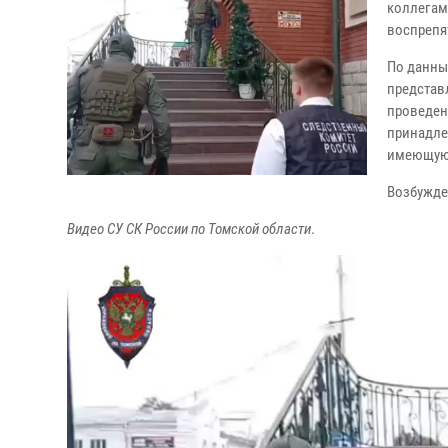
коллегам
воспрепя
По данны
представ
проведен
принадле
имеющую 
Возбужде
Видео СУ СК России по Томской области
.