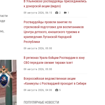
В Ульяновске росгвардейцы присоединились
к донорской акции (видео)
09 августа 2026, 06:15
2
1
ласти
ходе
Росгвардейцы провели занятие по
стрелковой подготовке для воспитанников
ию,
Центра детского, юношеского туризма и
краеведения Луганской Народной
Республики
09 августа 2026, 05:00
В регионах Урала бойцам Росгвардии в зону
СВО передали свежие тиражи газет
09 августа 2026, 05:00
Всероссийская ведомственная акции
«Каникулы с Росгвардией проходит в Сибири
09 августа 2026, 04:00
5
Росгвардейцы провели патриотическое
ПОПУЛЯРНЫЕ НОВОСТИ
занятие для детей на Поклонной горе в