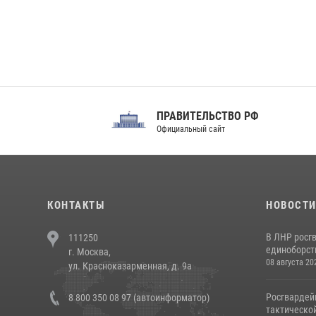
ПРАВИТЕЛЬСТВО РФ
Сов
Официальный сайт
Феде
КОНТАКТЫ
НОВОСТ
В ЛНР росг
111250
единоборст
г. Москва,
08 августа 20
ул. Красноказарменная, д. 9а
Росгвардей
8 800 350 08 97 (автоинформатор)
тактической