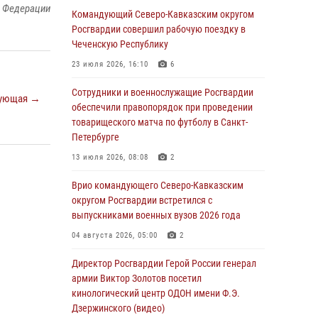
й Федерации
ОМОН «Ойрат» Управления Росгвардии по
Командующий Северо-Кавказским округом
Республике Калмыкия исполнилось 20 лет
Росгвардии совершил рабочую поездку в
Чеченскую Республику
08 августа 2026, 07:00
23 июля 2026, 16:10
6
Военнослужащие Софринской бригады
Росгвардии встретились с участником
Сотрудники и военнослужащие Росгвардии
ующая →
патриотического проекта «Дорогой
обеспечили правопорядок при проведении
Ломоносова — дорогой к Победе в СВО»
товарищеского матча по футболу в Санкт-
(видео)
Петербурге
08 августа 2026, 07:00
2
1
13 июля 2026, 08:08
2
В Кабардино-Балкарии сотрудники
Врио командующего Северо-Кавказским
Росгвардии провели турнир по настольному
округом Росгвардии встретился с
теннису ко Дню физкультурника
выпускниками военных вузов 2026 года
08 августа 2026, 07:00
04 августа 2026, 05:00
2
Росгвардейцы обеспечили безопасность
Директор Росгвардии Герой России генерал
«Поезда Победы» в Кузбассе
армии Виктор Золотов посетил
кинологический центр ОДОН имени Ф.Э.
08 августа 2026, 07:00
Дзержинского (видео)