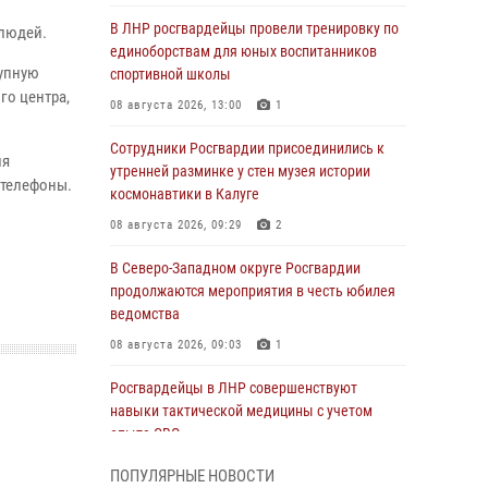
В ЛНР росгвардейцы провели тренировку по
 людей.
единоборствам для юных воспитанников
тупную
спортивной школы
го центра,
08 августа 2026, 13:00
1
Сотрудники Росгвардии присоединились к
ля
утренней разминке у стен музея истории
 телефоны.
космонавтики в Калуге
08 августа 2026, 09:29
2
В Северо-Западном округе Росгвардии
продолжаются мероприятия в честь юбилея
ведомства
08 августа 2026, 09:03
1
Росгвардейцы в ЛНР совершенствуют
навыки тактической медицины с учетом
опыта СВО
08 августа 2026, 09:00
2
ПОПУЛЯРНЫЕ НОВОСТИ