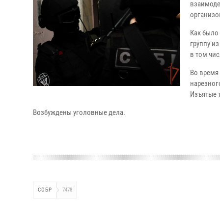
взаимоде
организо
Как было 
группу из
в том чи
Во время
нарезног
Изъятые 
Возбуждены уголовные дела.
СОБР
7478