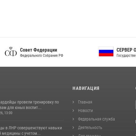
ет Федерации
СЕРВЕР ОРГАНОВ
рального Собрания РФ
Государственной власти РФ
И
НАВИГАЦИЯ
вардейцы провели тренировку по
Главная
вам для юных воспит...
Новости
26, 13:00
Федеральная служба
Деятельность
цы в ЛНР совершенствуют навыки
 медицины с учетом...