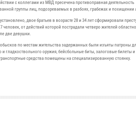
йствии с коллегами из МВД пресечена противоправная деятельность
ванной группы лиц, подозреваемых в разбоях, грабежах и похищении
установлено, двое братьев в возрасте 28 и 34 лет сформировали прес
 7 человек, от действий которой пострадали четверо жителей областно
сле две девушки.
 обысков по местам жительства задержанных были изъяты патроны д
о и гладкоствольного оружия, бейсбольные биты, залоговые билеты и
транспортные средства помещены на специализированную стоянку.