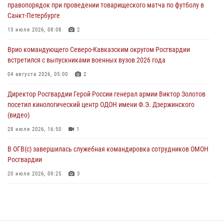
правопорядок при проведении товарищеского матча по футболу в
06 августа 2026, 11:33
1
Санкт-Петербурге
В Зауралье при содействии СОБР Росгвардии ликвидирована
13 июля 2026, 08:08
2
крупная нарколаборатория
Врио командующего Северо-Кавказским округом Росгвардии
06 августа 2026, 11:27
встретился с выпускниками военных вузов 2026 года
В Москве росгвардейцы задержали троих мужчин, устроивших
04 августа 2026, 05:00
2
пьяный дебош в баре (видео)
Директор Росгвардии Герой России генерал армии Виктор Золотов
06 августа 2026, 11:20
1
посетил кинологический центр ОДОН имени Ф.Э. Дзержинского
(видео)
28 июля 2026, 16:50
1
В ОГВ(с) завершилась служебная командировка сотрудников ОМОН
Росгвардии
20 июля 2026, 09:25
3
Директор Росгвардии Герой России генерал армии Виктор Золотов
поздравил специалистов подразделений тыла с профессиональным
праздником