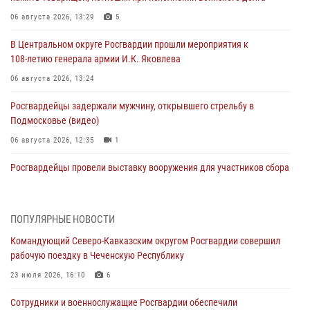
06 августа 2026, 13:29
5
В Центральном округе Росгвардии прошли мероприятия к
108‑летию генерала армии И.К. Яковлева
06 августа 2026, 13:24
Росгвардейцы задержали мужчину, открывшего стрельбу в
Подмосковье (видео)
06 августа 2026, 12:35
1
Росгвардейцы провели выставку вооружения для участников сбора
«Гвардеец» в Пензе (видео)
06 августа 2026, 12:00
2
1
ПОПУЛЯРНЫЕ НОВОСТИ
В Курске росгвардейцы приняли участие в митинге, посвященном
Командующий Северо-Кавказским округом Росгвардии совершил
второй годовщине вторжения ВСУ на территорию области
рабочую поездку в Чеченскую Республику
06 августа 2026, 11:56
4
23 июля 2026, 16:10
6
В Санкт-Петербурге наряд Росгвардии задержал правонарушителя,
Сотрудники и военнослужащие Росгвардии обеспечили
угрожавшего подростку травматическим пистолетом