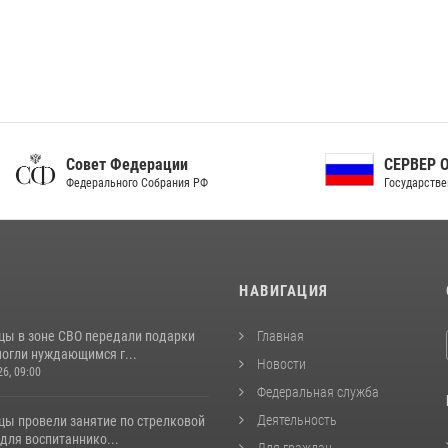
ет Федерации
СЕРВЕР ОРГАНОВ
рального Собрания РФ
Государственной власти РФ
И
НАВИГАЦИЯ
цы в зоне СВО передали подарки
Главная
могли нуждающимся г...
Новости
26, 09:00
Федеральная служба
Деятельность
цы провели занятие по стрелковой
для воспитаннико...