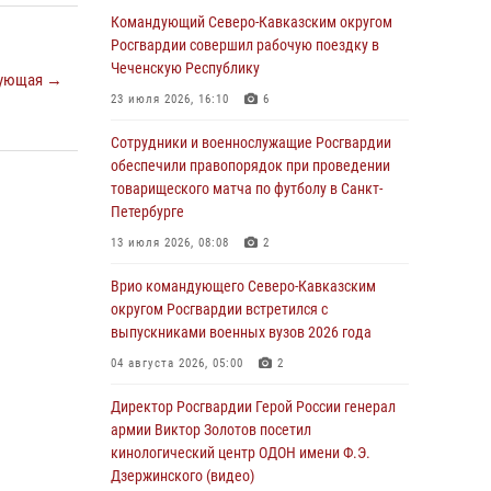
09 августа 2026, 05:00
Командующий Северо-Кавказским округом
Росгвардии совершил рабочую поездку в
Росгвардейцы провели занятие по
Чеченскую Республику
стрелковой подготовке для воспитанников
ующая →
Центра детского, юношеского туризма и
23 июля 2026, 16:10
6
краеведения Луганской Народной
Республики
Сотрудники и военнослужащие Росгвардии
обеспечили правопорядок при проведении
09 августа 2026, 05:00
товарищеского матча по футболу в Санкт-
Петербурге
Всероссийская ведомственная акции
«Каникулы с Росгвардией проходит в Сибири
13 июля 2026, 08:08
2
09 августа 2026, 04:00
5
Врио командующего Северо-Кавказским
округом Росгвардии встретился с
Росгвардейцы провели патриотическое
выпускниками военных вузов 2026 года
занятие для детей на Поклонной горе в
Москве (видео)
04 августа 2026, 05:00
2
08 августа 2026, 14:10
3
1
Директор Росгвардии Герой России генерал
армии Виктор Золотов посетил
В ЛНР росгвардейцы провели тренировку по
кинологический центр ОДОН имени Ф.Э.
единоборствам для юных воспитанников
Дзержинского (видео)
спортивной школы