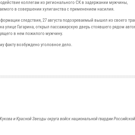
содействие коллегам из регионального СК в задержании мужчины,
аемого в совершении хулиганства с применением насилия.
информации следствия, 27 августа подозреваемый вышел из своего тр
 на улице Гагарина, открыл пассажирскую дверь стоявшего рядом авт
дящего в нем пожилого мужчину.
му факту возбуждено уголовное дело.
Жукова и Красной Звезды округа войск национальной гвардии Российско