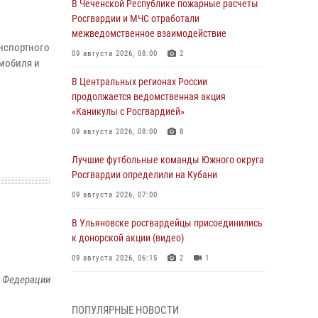
В Чеченской Республике пожарные расчеты
Росгвардии и МЧС отработали
межведомственное взаимодействие
анспортного
09 августа 2026, 08:00
2
омобиля и
В Центральных регионах России
продолжается ведомственная акция
«Каникулы с Росгвардией»
09 августа 2026, 08:00
8
Лучшие футбольные команды Южного округа
Росгвардии определили на Кубани
09 августа 2026, 07:00
В Ульяновске росгвардейцы присоединились
к донорской акции (видео)
09 августа 2026, 06:15
2
1
й Федерации
В регионах Урала бойцам Росгвардии в зону
СВО передали свежие тиражи газет
ПОПУЛЯРНЫЕ НОВОСТИ