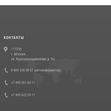
округа прошел на Поклонной горе
18 июля 2026, 13:43
15
1
При силовой поддержке СОБР Росгвардии в Иркутской области
повели рейды по соблюдению миграционного законодательства
(видео)
30 июля 2026, 08:00
1
КОНТАКТЫ
В Челябинске росгвардейцы задержали злоумышленников,
111250
напавших на бригаду скорой помощи (видео)
г. Москва,
14 июля 2026, 12:20
1
ул. Красноказарменная, д. 9а
В Росгвардии прошла военно-научная конференция по обобщению
8 800 350 08 97 (автоинформатор)
боевого опыта
08 июля 2026, 07:01
+7 495 361 84 11
+7 495 622 39 11