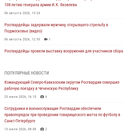
108‑летию генерала армии И.К. Яковлева
06 августа 2026, 13:24
Росгвардейцы задержали мужчину, открывшего стрельбу в
Подмосковье (видео)
06 августа 2026, 12:35
1
Росгвардейцы провели выставку вооружения для участников сбора
«Гвардеец» в Пензе (видео)
06 августа 2026, 12:00
2
1
ПОПУЛЯРНЫЕ НОВОСТИ
В Курске росгвардейцы приняли участие в митинге, посвященном
Командующий Северо-Кавказским округом Росгвардии совершил
второй годовщине вторжения ВСУ на территорию области
рабочую поездку в Чеченскую Республику
06 августа 2026, 11:56
4
23 июля 2026, 16:10
6
В Санкт-Петербурге наряд Росгвардии задержал правонарушителя,
Сотрудники и военнослужащие Росгвардии обеспечили
угрожавшего подростку травматическим пистолетом
правопорядок при проведении товарищеского матча по футболу в
06 августа 2026, 11:33
1
Санкт-Петербурге
В Зауралье при содействии СОБР Росгвардии ликвидирована
13 июля 2026, 08:08
2