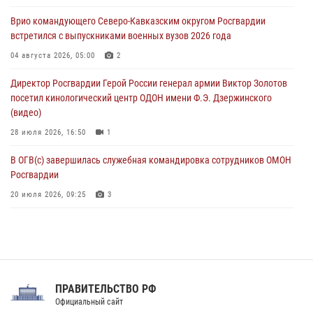
крупная нарколаборатория
Врио командующего Северо-Кавказским округом Росгвардии
06 августа 2026, 11:27
встретился с выпускниками военных вузов 2026 года
В Москве росгвардейцы задержали троих мужчин, устроивших
04 августа 2026, 05:00
2
пьяный дебош в баре (видео)
Директор Росгвардии Герой России генерал армии Виктор Золотов
06 августа 2026, 11:20
1
посетил кинологический центр ОДОН имени Ф.Э. Дзержинского
(видео)
28 июля 2026, 16:50
1
В ОГВ(с) завершилась служебная командировка сотрудников ОМОН
Росгвардии
20 июля 2026, 09:25
3
Директор Росгвардии Герой России генерал армии Виктор Золотов
поздравил специалистов подразделений тыла с профессиональным
праздником
31 июля 2026, 21:01
ПРАВИТЕЛЬСТВО РФ
Праздник «Один день с Росгвардией» к 105-летию Центрального
Официальный сайт