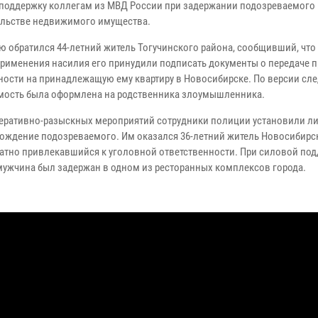
поддержку коллегам из МВД России при задержании подозреваемого 
льстве недвижимого имущества.
ю обратился 44-летний житель Тогучинского района, сообщивший, что
применения насилия его принудили подписать документы о передаче 
ности на принадлежащую ему квартиру в Новосибирске. По версии сле
ость была оформлена на родственника злоумышленника.
перативно-разыскных мероприятий сотрудники полиции установили ли
ождение подозреваемого. Им оказался 36-летний житель Новосибирск
атно привлекавшийся к уголовной ответственности. При силовой по
мужчина был задержан в одном из ресторанных комплексов города.