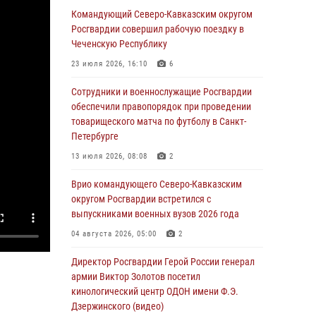
Росгвардейцы провели выставку вооружения
Командующий Северо-Кавказским округом
для участников сбора «Гвардеец» в Пензе
Росгвардии совершил рабочую поездку в
(видео)
Чеченскую Республику
06 августа 2026, 12:00
2
1
23 июля 2026, 16:10
6
В Курске росгвардейцы приняли участие в
Сотрудники и военнослужащие Росгвардии
митинге, посвященном второй годовщине
обеспечили правопорядок при проведении
вторжения ВСУ на территорию области
товарищеского матча по футболу в Санкт-
Петербурге
06 августа 2026, 11:56
4
13 июля 2026, 08:08
2
В Санкт-Петербурге наряд Росгвардии
задержал правонарушителя, угрожавшего
Врио командующего Северо-Кавказским
подростку травматическим пистолетом
округом Росгвардии встретился с
выпускниками военных вузов 2026 года
06 августа 2026, 11:33
1
04 августа 2026, 05:00
2
В Зауралье при содействии СОБР Росгвардии
ликвидирована крупная нарколаборатория
Директор Росгвардии Герой России генерал
армии Виктор Золотов посетил
06 августа 2026, 11:27
кинологический центр ОДОН имени Ф.Э.
Дзержинского (видео)
В Москве росгвардейцы задержали троих