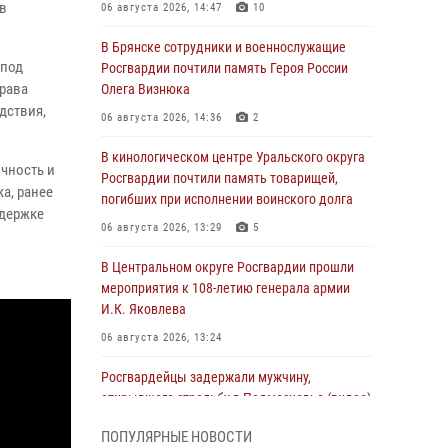
в
06 августа 2026, 14:47
10
В Брянске сотрудники и военнослужащие
 под
Росгвардии почтили память Героя России
права
Олега Визнюка
дствия,
06 августа 2026, 14:36
2
В кинологическом центре Уральского округа
чность и
Росгвардии почтили память товарищей,
а, ранее
погибших при исполнении воинского долга
ддержке
06 августа 2026, 13:29
5
В Центральном округе Росгвардии прошли
мероприятия к 108‑летию генерала армии
И.К. Яковлева
06 августа 2026, 13:24
Росгвардейцы задержали мужчину,
открывшего стрельбу в Подмосковье (видео)
06 августа 2026, 12:35
1
ПОПУЛЯРНЫЕ НОВОСТИ