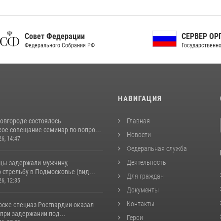
ет Федерации
СЕРВЕР ОРГАНОВ
рального Собрания РФ
Государственной власти РФ
И
НАВИГАЦИЯ
овгороде состоялось
Главная
ое совещание-семинар по вопро...
Новости
26, 14:47
Федеральная служба
Деятельность
цы задержали мужчину,
стрельбу в Подмосковье (вид...
Для граждан
26, 12:35
Документы
Контакты
рске спецназ Росгвардии оказал
при задержании под...
Герои