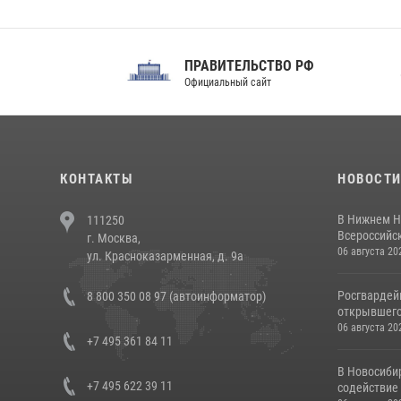
ПРАВИТЕЛЬСТВО РФ
Сов
Официальный сайт
Феде
КОНТАКТЫ
НОВОСТ
В Нижнем Н
111250
Всероссийск
г. Москва,
06 августа 20
ул. Красноказарменная, д. 9а
Росгвардей
8 800 350 08 97 (автоинформатор)
открывшего 
06 августа 20
+7 495 361 84 11
В Новосиби
+7 495 622 39 11
содействие 