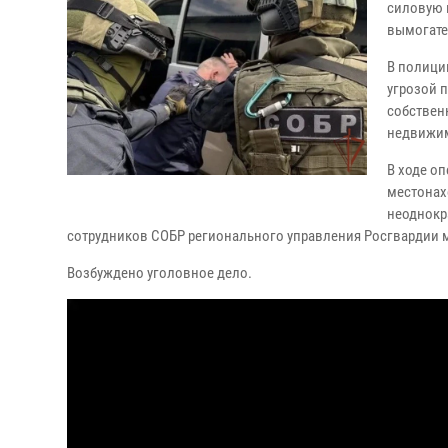
силовую 
вымогате
В полици
угрозой 
собствен
недвижим
В ходе о
местонах
неоднокр
сотрудников СОБР регионального управления Росгвардии 
Возбуждено уголовное дело.