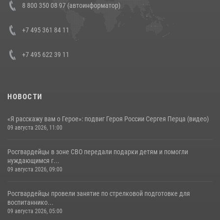
8 800 350 08 97 (автоинформатор)
генерала армии Виктора Золотова с заместителем полномочного
представителя Президента Российской Федерации в Северо-
Кавказском федеральном округе Виталием Кузнецовым
+7 495 361 84 11
30 июля 2026, 15:35
4
+7 495 622 39 11
НОВОСТИ
«Я расскажу вам о Герое»: подвиг Героя России Сергея Перца (видео)
09 августа 2026, 11:00
Росгвардейцы в зоне СВО передали подарки детям и помогли
нуждающимся г...
09 августа 2026, 09:00
Росгвардейцы провели занятие по стрелковой подготовке для
воспитаннико...
09 августа 2026, 05:00