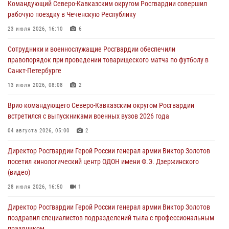
Командующий Северо-Кавказским округом Росгвардии совершил
09 августа 2026, 08:00
2
рабочую поездку в Чеченскую Республику
В Центральных регионах России продолжается ведомственная
23 июля 2026, 16:10
6
акция «Каникулы с Росгвардией»
Сотрудники и военнослужащие Росгвардии обеспечили
09 августа 2026, 08:00
8
правопорядок при проведении товарищеского матча по футболу в
Санкт-Петербурге
Лучшие футбольные команды Южного округа Росгвардии
определили на Кубани
13 июля 2026, 08:08
2
09 августа 2026, 07:00
Врио командующего Северо-Кавказским округом Росгвардии
встретился с выпускниками военных вузов 2026 года
В Кузбассе росгвардейцы помогли вернуть горожанке пропавшую
мать
04 августа 2026, 05:00
2
09 августа 2026, 07:00
Директор Росгвардии Герой России генерал армии Виктор Золотов
посетил кинологический центр ОДОН имени Ф.Э. Дзержинского
(видео)
28 июля 2026, 16:50
1
Директор Росгвардии Герой России генерал армии Виктор Золотов
поздравил специалистов подразделений тыла с профессиональным
праздником