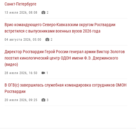
В столице росгвардейцы задержали мужчину, устроившего дебош в
Санкт-Петербурге
букмекерской конторе (видео)
13 июля 2026, 08:08
2
05 августа 2026, 13:25
1
Врио командующего Северо-Кавказским округом Росгвардии
В Удмуртии при силовой поддержке спецназа Росгвардии
встретился с выпускниками военных вузов 2026 года
задержаны подозреваемые в мошенничестве под видом оказания
оздоровительных услуг (видео)
04 августа 2026, 05:00
2
05 августа 2026, 13:20
1
1
Директор Росгвардии Герой России генерал армии Виктор Золотов
посетил кинологический центр ОДОН имени Ф.Э. Дзержинского
(видео)
28 июля 2026, 16:50
1
В ОГВ(с) завершилась служебная командировка сотрудников ОМОН
Росгвардии
20 июля 2026, 09:25
3
Директор Росгвардии Герой России генерал армии Виктор Золотов
поздравил специалистов подразделений тыла с профессиональным
праздником
31 июля 2026, 21:01