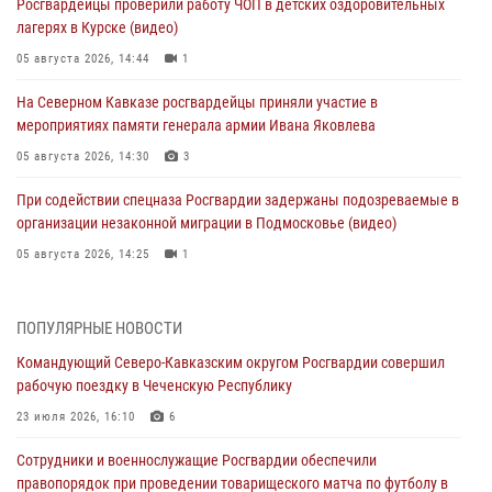
Росгвардейцы проверили работу ЧОП в детских оздоровительных
лагерях в Курске (видео)
05 августа 2026, 14:44
1
На Северном Кавказе росгвардейцы приняли участие в
мероприятиях памяти генерала армии Ивана Яковлева
05 августа 2026, 14:30
3
При содействии спецназа Росгвардии задержаны подозреваемые в
организации незаконной миграции в Подмосковье (видео)
05 августа 2026, 14:25
1
В Великом Новгороде СОБР Росгвардии оказал содействие в
задержании подозреваемых в причинении имущественного ущерба
ПОПУЛЯРНЫЕ НОВОСТИ
05 августа 2026, 13:53
Командующий Северо-Кавказским округом Росгвардии совершил
рабочую поездку в Чеченскую Республику
Формулу безопасности показал спецназ Росгвардии юным
динамовцам Свердловской области
23 июля 2026, 16:10
6
05 августа 2026, 13:50
4
Сотрудники и военнослужащие Росгвардии обеспечили
правопорядок при проведении товарищеского матча по футболу в