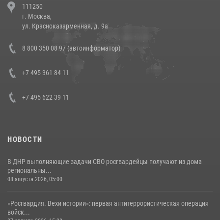
111250
напавших на бригаду скорой помощи (видео)
г. Москва,
14 июля 2026, 12:20
1
ул. Красноказарменная, д. 9а
Состоялась рабочая встреча директора Росгвардии Героя России
8 800 350 08 97 (автоинформатор)
генерала армии Виктора Золотова с заместителем полномочного
представителя Президента Российской Федерации в Северо-
Кавказском федеральном округе Виталием Кузнецовым
+7 495 361 84 11
30 июля 2026, 15:35
4
+7 495 622 39 11
НОВОСТИ
В ДНР выполняющие задачи СВО росгвардейцы получают из дома
региональны...
08 августа 2026, 05:00
«Росгвардия. Вехи истории»: первая антитеррористическая операция
войск...