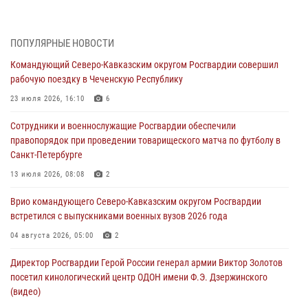
тактическом турнире (видео)
08 августа 2026, 06:15
9
1
ПОПУЛЯРНЫЕ НОВОСТИ
День физкультурника в Уральском округе Росгвардии отметили
Командующий Северо-Кавказским округом Росгвардии совершил
турнирами, мастер-классами и легкоатлетическими забегами
рабочую поездку в Чеченскую Республику
08 августа 2026, 06:03
9
23 июля 2026, 16:10
6
Кинологи Росгвардии со всей страны приступили к новому курсу
Сотрудники и военнослужащие Росгвардии обеспечили
подготовки на Урале
правопорядок при проведении товарищеского матча по футболу в
08 августа 2026, 05:00
3
Санкт-Петербурге
В ДНР выполняющие задачи СВО росгвардейцы получают из дома
13 июля 2026, 08:08
2
региональные газеты и поддержку земляков
Врио командующего Северо-Кавказским округом Росгвардии
08 августа 2026, 05:00
встретился с выпускниками военных вузов 2026 года
Комплексные проверки безопасности объектов образования с
04 августа 2026, 05:00
2
участием Росгвардии продолжаются на Урале
Директор Росгвардии Герой России генерал армии Виктор Золотов
08 августа 2026, 04:01
5
посетил кинологический центр ОДОН имени Ф.Э. Дзержинского
(видео)