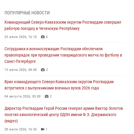
06 августа 2026, 12:00
2
1
ПОПУЛЯРНЫЕ НОВОСТИ
В Курске росгвардейцы приняли участие в митинге, посвященном
Командующий Северо-Кавказским округом Росгвардии совершил
второй годовщине вторжения ВСУ на территорию области
рабочую поездку в Чеченскую Республику
06 августа 2026, 11:56
4
23 июля 2026, 16:10
6
В Санкт-Петербурге наряд Росгвардии задержал правонарушителя,
Сотрудники и военнослужащие Росгвардии обеспечили
угрожавшего подростку травматическим пистолетом
правопорядок при проведении товарищеского матча по футболу в
06 августа 2026, 11:33
1
Санкт-Петербурге
В Зауралье при содействии СОБР Росгвардии ликвидирована
13 июля 2026, 08:08
2
крупная нарколаборатория
Врио командующего Северо-Кавказским округом Росгвардии
06 августа 2026, 11:27
встретился с выпускниками военных вузов 2026 года
В Москве росгвардейцы задержали троих мужчин, устроивших
04 августа 2026, 05:00
2
пьяный дебош в баре (видео)
Директор Росгвардии Герой России генерал армии Виктор Золотов
06 августа 2026, 11:20
1
посетил кинологический центр ОДОН имени Ф.Э. Дзержинского
(видео)
28 июля 2026, 16:50
1