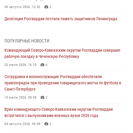
09 августа 2026, 12:52
2
Делегация Росгвардии почтила память защитников Ленинграда
09 августа 2026, 11:12
6
«Я расскажу вам о Герое»: подвиг Героя России Сергея Перца
ПОПУЛЯРНЫЕ НОВОСТИ
(видео)
Командующий Северо-Кавказским округом Росгвардии совершил
09 августа 2026, 11:00
1
рабочую поездку в Чеченскую Республику
Росгвардейцы в зоне СВО передали подарки детям и помогли
23 июля 2026, 16:10
6
нуждающимся гражданам
Сотрудники и военнослужащие Росгвардии обеспечили
09 августа 2026, 09:00
правопорядок при проведении товарищеского матча по футболу в
Санкт-Петербурге
В Чеченской Республике пожарные расчеты Росгвардии и МЧС
отработали межведомственное взаимодействие
13 июля 2026, 08:08
2
09 августа 2026, 08:00
2
Врио командующего Северо-Кавказским округом Росгвардии
встретился с выпускниками военных вузов 2026 года
В Центральных регионах России продолжается ведомственная
акция «Каникулы с Росгвардией»
04 августа 2026, 05:00
2
09 августа 2026, 08:00
8