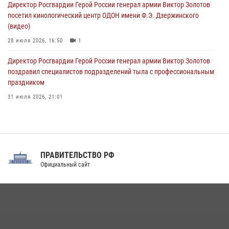
Директор Росгвардии Герой России генерал армии Виктор Золотов
посетил кинологический центр ОДОН имени Ф.Э. Дзержинского
(видео)
28 июля 2026, 16:50
1
Директор Росгвардии Герой России генерал армии Виктор Золотов
поздравил специалистов подразделений тыла с профессиональным
праздником
31 июля 2026, 21:01
В ОГВ(с) завершилась служебная командировка сотрудников ОМОН
Росгвардии
20 июля 2026, 09:25
3
ПРАВИТЕЛЬСТВО РФ
Праздник «Один день с Росгвардией» к 105-летию Центрального
Официальный сайт
округа прошел на Поклонной горе
18 июля 2026, 13:43
15
1
При силовой поддержке СОБР Росгвардии в Иркутской области
повели рейды по соблюдению миграционного законодательства