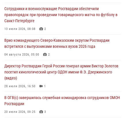
Росгвардейцы пресекли попытку руферов подняться на крышу
Сотрудники и военнослужащие Росгвардии обеспечили
Смольного собора в Санкт-Петербурге (видео)
правопорядок при проведении товарищеского матча по футболу в
07 августа 2026, 11:34
3
1
Санкт-Петербурге
В Курске росгвардейцы провели занятие по основам
13 июля 2026, 08:08
2
взрывобезопасности
Врио командующего Северо-Кавказским округом Росгвардии
07 августа 2026, 11:33
встретился с выпускниками военных вузов 2026 года
Рэпер ST посетил раненых росгвардейцев в Главном военном
04 августа 2026, 05:00
2
клиническом госпитале ведомства
Директор Росгвардии Герой России генерал армии Виктор Золотов
07 августа 2026, 11:18
2
посетил кинологический центр ОДОН имени Ф.Э. Дзержинского
(видео)
28 июля 2026, 16:50
1
В ОГВ(с) завершилась служебная командировка сотрудников ОМОН
Росгвардии
20 июля 2026, 09:25
3
Директор Росгвардии Герой России генерал армии Виктор Золотов