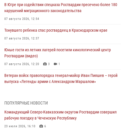
В Югре при содействии спецназа Росгвардии пресечено более 180
нарушений миграционного законодательства
07 августа 2026, 12:54
Тонувшего ребенка спас росгвардеец в Краснодарском крае
07 августа 2026, 12:37
Юные гости из летних лагерей посетили кинологический центр
Росгвардии (видео)
07 августа 2026, 12:20
3
1
Ветеран войск правопорядка генерал-майор Иван Пияшев – герой
выпуска «Легенды армии с Александром Маршалом»
07 августа 2026, 12:00
Представители ФСБ России по Уральскому округу Росгвардии и
ПОПУЛЯРНЫЕ НОВОСТИ
ветераны военной контрразведки почтили память Николая
Командующий Северо-Кавказским округом Росгвардии совершил
Кузнецова
рабочую поездку в Чеченскую Республику
07 августа 2026, 12:00
4
23 июля 2026, 16:10
6