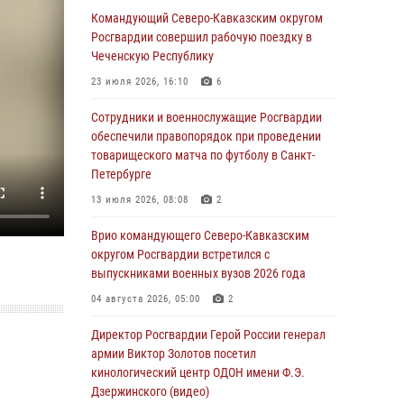
погибших при исполнении воинского долга
Командующий Северо-Кавказским округом
Росгвардии совершил рабочую поездку в
06 августа 2026, 13:29
5
Чеченскую Республику
В Центральном округе Росгвардии прошли
23 июля 2026, 16:10
6
мероприятия к 108‑летию генерала армии
И.К. Яковлева
Сотрудники и военнослужащие Росгвардии
обеспечили правопорядок при проведении
06 августа 2026, 13:24
товарищеского матча по футболу в Санкт-
Росгвардейцы задержали мужчину,
Петербурге
открывшего стрельбу в Подмосковье (видео)
13 июля 2026, 08:08
2
06 августа 2026, 12:35
1
Врио командующего Северо-Кавказским
Росгвардейцы провели выставку вооружения
округом Росгвардии встретился с
для участников сбора «Гвардеец» в Пензе
выпускниками военных вузов 2026 года
(видео)
04 августа 2026, 05:00
2
06 августа 2026, 12:00
2
1
Директор Росгвардии Герой России генерал
В Курске росгвардейцы приняли участие в
армии Виктор Золотов посетил
митинге, посвященном второй годовщине
кинологический центр ОДОН имени Ф.Э.
вторжения ВСУ на территорию области
Дзержинского (видео)