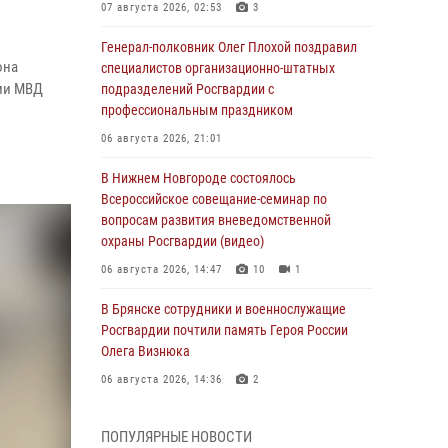
07 августа 2026, 02:53
3
Генерал-полковник Олег Плохой поздравил
она
специалистов организационно-штатных
ми МВД
подразделений Росгвардии с
профессиональным праздником
06 августа 2026, 21:01
В Нижнем Новгороде состоялось
Всероссийское совещание-семинар по
вопросам развития вневедомственной
охраны Росгвардии (видео)
06 августа 2026, 14:47
10
1
В Брянске сотрудники и военнослужащие
Росгвардии почтили память Героя России
Олега Визнюка
06 августа 2026, 14:36
2
В кинологическом центре Уральского округа
ПОПУЛЯРНЫЕ НОВОСТИ
Росгвардии почтили память товарищей,