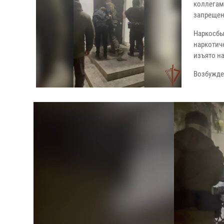
коллегам
запрещен
Наркосбы
наркотич
изъято н
Возбужде