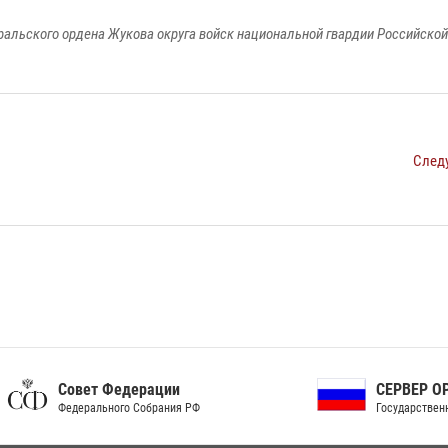
ральского ордена Жукова округа войск национальной гвардии Российско
След
ет Федерации
СЕРВЕР ОРГАНОВ
рального Собрания РФ
Государственной власти РФ