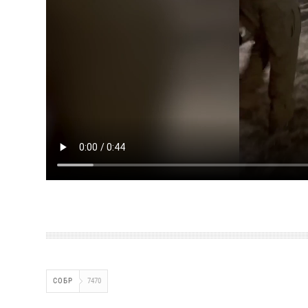
СОБР
7470