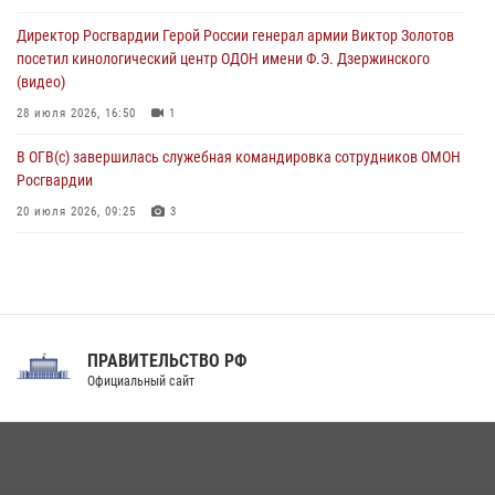
матче в Москве обеспечила Росгвардия (видео)
Директор Росгвардии Герой России генерал армии Виктор Золотов
06 августа 2026, 10:13
1
посетил кинологический центр ОДОН имени Ф.Э. Дзержинского
(видео)
28 июля 2026, 16:50
1
В ОГВ(с) завершилась служебная командировка сотрудников ОМОН
Росгвардии
20 июля 2026, 09:25
3
Директор Росгвардии Герой России генерал армии Виктор Золотов
поздравил специалистов подразделений тыла с профессиональным
праздником
31 июля 2026, 21:01
ПРАВИТЕЛЬСТВО РФ
Праздник «Один день с Росгвардией» к 105-летию Центрального
Официальный сайт
округа прошел на Поклонной горе
18 июля 2026, 13:43
15
1
При силовой поддержке СОБР Росгвардии в Иркутской области