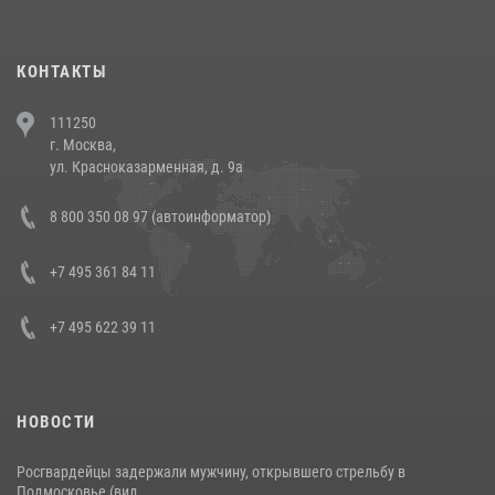
повели рейды по соблюдению миграционного законодательства
(видео)
30 июля 2026, 08:00
1
КОНТАКТЫ
В Челябинске росгвардейцы задержали злоумышленников,
111250
напавших на бригаду скорой помощи (видео)
г. Москва,
14 июля 2026, 12:20
1
ул. Красноказарменная, д. 9а
В Росгвардии прошла военно-научная конференция по обобщению
8 800 350 08 97 (автоинформатор)
боевого опыта
08 июля 2026, 07:01
+7 495 361 84 11
+7 495 622 39 11
НОВОСТИ
Росгвардейцы задержали мужчину, открывшего стрельбу в
Подмосковье (вид...