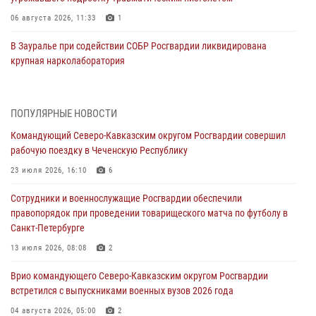
06 августа 2026, 11:33
1
В Зауралье при содействии СОБР Росгвардии ликвидирована
крупная нарколаборатория
06 августа 2026, 11:27
В Москве росгвардейцы задержали троих мужчин, устроивших
ПОПУЛЯРНЫЕ НОВОСТИ
пьяный дебош в баре (видео)
Командующий Северо-Кавказским округом Росгвардии совершил
06 августа 2026, 11:20
1
рабочую поездку в Чеченскую Республику
Взрывотехники Росгвардии на Ставрополье обезвредили снаряд
23 июля 2026, 16:10
6
времен Великой Отечественной войны
Сотрудники и военнослужащие Росгвардии обеспечили
06 августа 2026, 11:15
правопорядок при проведении товарищеского матча по футболу в
Санкт-Петербурге
Подвиги героев‑росгвардейцев увековечили в новой музейной
экспозиции белгородского музея‑диорамы «Курская битва.
13 июля 2026, 08:08
2
Белгородское направление»
Врио командующего Северо-Кавказским округом Росгвардии
06 августа 2026, 10:30
3
встретился с выпускниками военных вузов 2026 года
Охрану общественного порядка и безопасность на футбольном
04 августа 2026, 05:00
2