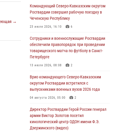
Иван Пияшев – герой выпуска «Легенды
Командующий Северо-Кавказским округом
армии с Александром Маршалом»
Росгвардии совершил рабочую поездку в
Чеченскую Республику
07 августа 2026, 12:00
ующая →
23 июля 2026, 16:10
6
Представители ФСБ России по Уральскому
округу Росгвардии и ветераны военной
Сотрудники и военнослужащие Росгвардии
контрразведки почтили память Николая
обеспечили правопорядок при проведении
Кузнецова
товарищеского матча по футболу в Санкт-
Петербурге
07 августа 2026, 12:00
4
13 июля 2026, 08:08
2
Росгвардейцы пресекли попытку руферов
подняться на крышу Смольного собора в
Врио командующего Северо-Кавказским
Санкт-Петербурге (видео)
округом Росгвардии встретился с
выпускниками военных вузов 2026 года
07 августа 2026, 11:34
3
1
04 августа 2026, 05:00
2
В Курске росгвардейцы провели занятие по
основам взрывобезопасности
Директор Росгвардии Герой России генерал
армии Виктор Золотов посетил
07 августа 2026, 11:33
кинологический центр ОДОН имени Ф.Э.
Дзержинского (видео)
Рэпер ST посетил раненых росгвардейцев в