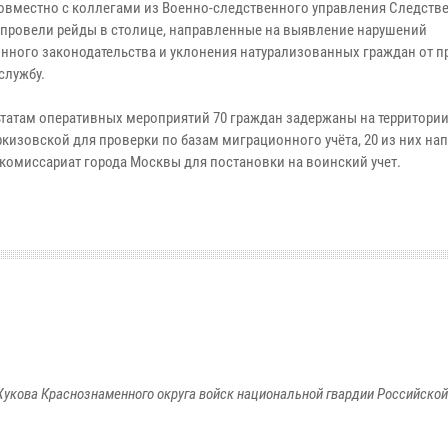
овместно с коллегами из Военно-следственного управления Следств
 провели рейды в столице, направленные на выявление нарушений
нного законодательства и уклонения натурализованных граждан от п
службу.
ьтатам оперативных мероприятий 70 граждан задержаны на территории
ркизовской для проверки по базам миграционного учёта, 20 из них на
комиссариат города Москвы для постановки на воинский учет.
укова Краснознаменного округа войск национальной гвардии Российско