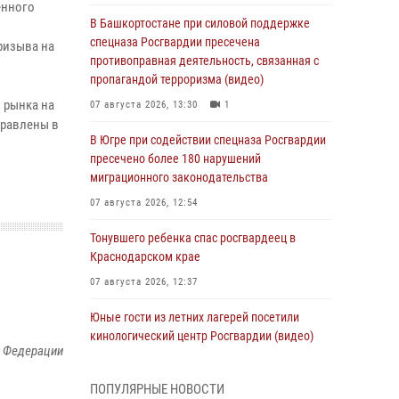
енного
В Башкортостане при силовой поддержке
спецназа Росгвардии пресечена
ризыва на
противоправная деятельность, связанная с
пропагандой терроризма (видео)
 рынка на
07 августа 2026, 13:30
1
правлены в
В Югре при содействии спецназа Росгвардии
пресечено более 180 нарушений
миграционного законодательства
07 августа 2026, 12:54
Тонувшего ребенка спас росгвардеец в
Краснодарском крае
07 августа 2026, 12:37
Юные гости из летних лагерей посетили
кинологический центр Росгвардии (видео)
й Федерации
07 августа 2026, 12:20
3
1
ПОПУЛЯРНЫЕ НОВОСТИ
Ветеран войск правопорядка генерал-майор