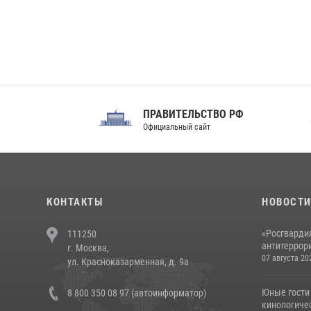
ПРАВИТЕЛЬСТВО РФ
Сов
Официальный сайт
Феде
КОНТАКТЫ
НОВОСТ
«Росгвардия
111250
антитеррори
г. Москва,
07 августа 20
ул. Красноказарменная, д. 9а
Юные гости 
8 800 350 08 97 (автоинформатор)
кинологичес