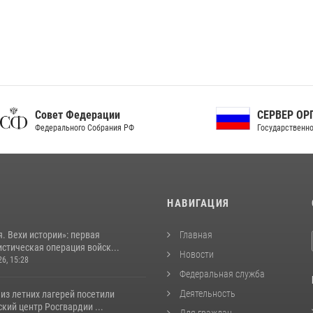
ет Федерации
СЕРВЕР ОРГАНОВ
рального Собрания РФ
Государственной власти РФ
И
НАВИГАЦИЯ
. Вехи истории»: первая
Главная
стическая операция войск...
Новости
26, 15:28
Федеральная служба
Деятельность
из летних лагерей посетили
кий центр Росгвардии ...