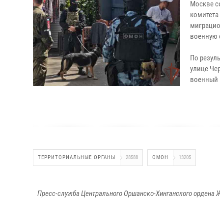
Москве с
комитета
миграцио
военную 
По резул
улице Че
военный 
ТЕРРИТОРИАЛЬНЫЕ ОРГАНЫ
28588
ОМОН
13205
Пресс-служба Центрального Оршанско-Хинганского ордена Ж