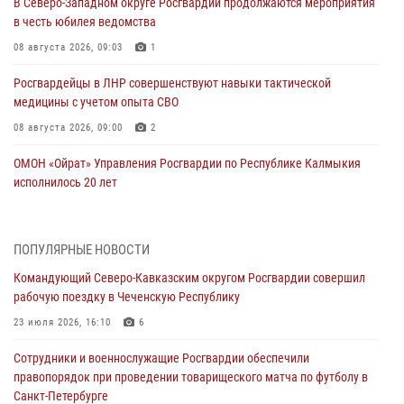
В Северо-Западном округе Росгвардии продолжаются мероприятия
в честь юбилея ведомства
08 августа 2026, 09:03
1
Росгвардейцы в ЛНР совершенствуют навыки тактической
медицины с учетом опыта СВО
08 августа 2026, 09:00
2
ОМОН «Ойрат» Управления Росгвардии по Республике Калмыкия
исполнилось 20 лет
08 августа 2026, 07:00
Военнослужащие Софринской бригады Росгвардии встретились с
ПОПУЛЯРНЫЕ НОВОСТИ
участником патриотического проекта «Дорогой Ломоносова —
Командующий Северо-Кавказским округом Росгвардии совершил
дорогой к Победе в СВО» (видео)
рабочую поездку в Чеченскую Республику
08 августа 2026, 07:00
2
1
23 июля 2026, 16:10
6
В Кабардино-Балкарии сотрудники Росгвардии провели турнир по
Сотрудники и военнослужащие Росгвардии обеспечили
настольному теннису ко Дню физкультурника
правопорядок при проведении товарищеского матча по футболу в
08 августа 2026, 07:00
Санкт-Петербурге