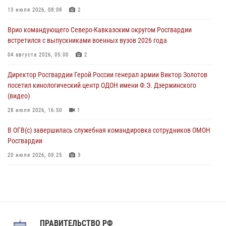
Росгвардейцы обеспечили безопасность «Поезда Победы» в
13 июля 2026, 08:08
2
Кузбассе
Врио командующего Северо-Кавказским округом Росгвардии
08 августа 2026, 07:00
встретился с выпускниками военных вузов 2026 года
В Москве росгвардейцы оказали помощь медикам и девушке с
04 августа 2026, 05:00
2
ограниченными возможностями здоровья (видео)
Директор Росгвардии Герой России генерал армии Виктор Золотов
08 августа 2026, 06:32
1
посетил кинологический центр ОДОН имени Ф.Э. Дзержинского
(видео)
28 июля 2026, 16:50
1
В ОГВ(с) завершилась служебная командировка сотрудников ОМОН
Росгвардии
20 июля 2026, 09:25
3
Директор Росгвардии Герой России генерал армии Виктор Золотов
поздравил специалистов подразделений тыла с профессиональным
праздником
31 июля 2026, 21:01
ПРАВИТЕЛЬСТВО РФ