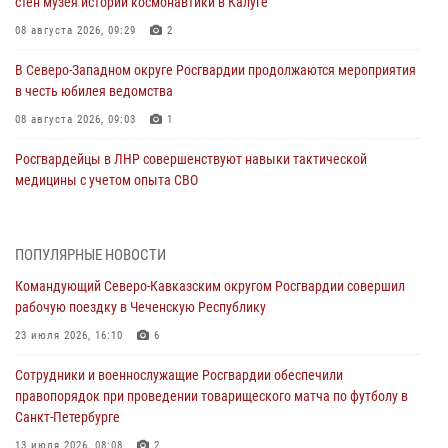
стен музея истории космонавтики в Калуге
08 августа 2026, 09:29
2
В Северо-Западном округе Росгвардии продолжаются мероприятия
в честь юбилея ведомства
08 августа 2026, 09:03
1
Росгвардейцы в ЛНР совершенствуют навыки тактической
медицины с учетом опыта СВО
08 августа 2026, 09:00
2
Военнослужащие Софринской бригады Росгвардии встретились с
ПОПУЛЯРНЫЕ НОВОСТИ
участником патриотического проекта «Дорогой Ломоносова —
Командующий Северо-Кавказским округом Росгвардии совершил
дорогой к Победе в СВО» (видео)
рабочую поездку в Чеченскую Республику
08 августа 2026, 07:00
2
1
23 июля 2026, 16:10
6
В Кабардино-Балкарии сотрудники Росгвардии провели турнир по
Сотрудники и военнослужащие Росгвардии обеспечили
настольному теннису ко Дню физкультурника
правопорядок при проведении товарищеского матча по футболу в
08 августа 2026, 07:00
Санкт-Петербурге
Росгвардейцы обеспечили безопасность «Поезда Победы» в
13 июля 2026, 08:08
2