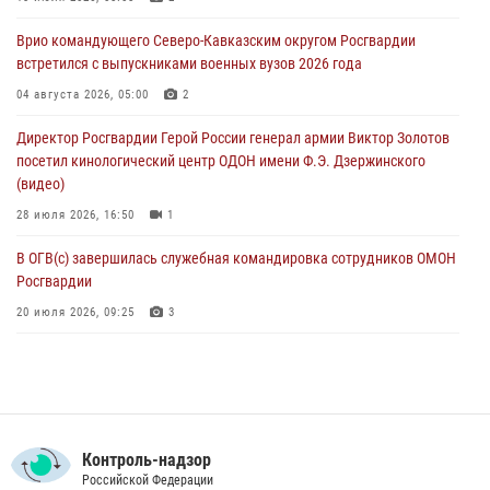
Кузбассе
Врио командующего Северо-Кавказским округом Росгвардии
08 августа 2026, 07:00
встретился с выпускниками военных вузов 2026 года
ОМОН «Ойрат» Управления Росгвардии по Республике Калмыкия
04 августа 2026, 05:00
2
исполнилось 20 лет
Директор Росгвардии Герой России генерал армии Виктор Золотов
08 августа 2026, 07:00
посетил кинологический центр ОДОН имени Ф.Э. Дзержинского
(видео)
28 июля 2026, 16:50
1
В ОГВ(с) завершилась служебная командировка сотрудников ОМОН
Росгвардии
20 июля 2026, 09:25
3
Директор Росгвардии Герой России генерал армии Виктор Золотов
поздравил специалистов подразделений тыла с профессиональным
праздником
31 июля 2026, 21:01
Контроль-надзор
Праздник «Один день с Росгвардией» к 105-летию Центрального
Российской Федерации