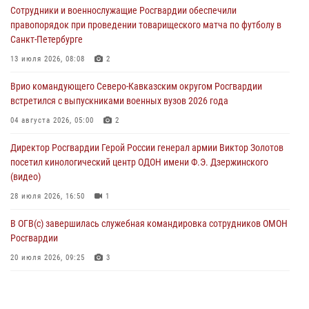
Сотрудники и военнослужащие Росгвардии обеспечили
Смольного собора в Санкт-Петербурге (видео)
правопорядок при проведении товарищеского матча по футболу в
07 августа 2026, 11:34
3
1
Санкт-Петербурге
В Курске росгвардейцы провели занятие по основам
13 июля 2026, 08:08
2
взрывобезопасности
Врио командующего Северо-Кавказским округом Росгвардии
07 августа 2026, 11:33
встретился с выпускниками военных вузов 2026 года
Рэпер ST посетил раненых росгвардейцев в Главном военном
04 августа 2026, 05:00
2
клиническом госпитале ведомства
Директор Росгвардии Герой России генерал армии Виктор Золотов
07 августа 2026, 11:18
2
посетил кинологический центр ОДОН имени Ф.Э. Дзержинского
(видео)
28 июля 2026, 16:50
1
В ОГВ(с) завершилась служебная командировка сотрудников ОМОН
Росгвардии
20 июля 2026, 09:25
3
Директор Росгвардии Герой России генерал армии Виктор Золотов
поздравил специалистов подразделений тыла с профессиональным