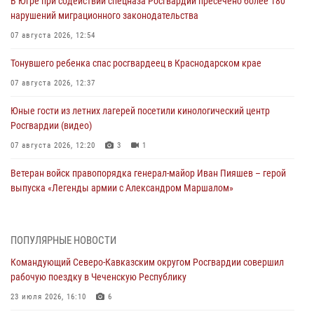
В Югре при содействии спецназа Росгвардии пресечено более 180
нарушений миграционного законодательства
07 августа 2026, 12:54
Тонувшего ребенка спас росгвардеец в Краснодарском крае
07 августа 2026, 12:37
Юные гости из летних лагерей посетили кинологический центр
Росгвардии (видео)
07 августа 2026, 12:20
3
1
Ветеран войск правопорядка генерал-майор Иван Пияшев – герой
выпуска «Легенды армии с Александром Маршалом»
07 августа 2026, 12:00
Представители ФСБ России по Уральскому округу Росгвардии и
ПОПУЛЯРНЫЕ НОВОСТИ
ветераны военной контрразведки почтили память Николая
Командующий Северо-Кавказским округом Росгвардии совершил
Кузнецова
рабочую поездку в Чеченскую Республику
07 августа 2026, 12:00
4
23 июля 2026, 16:10
6
Росгвардейцы пресекли попытку руферов подняться на крышу