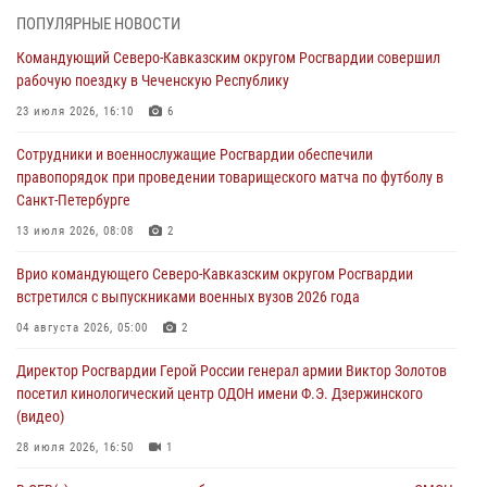
В Москве росгвардейцы задержали троих мужчин, устроивших
ПОПУЛЯРНЫЕ НОВОСТИ
пьяный дебош в баре (видео)
Командующий Северо-Кавказским округом Росгвардии совершил
06 августа 2026, 11:20
1
рабочую поездку в Чеченскую Республику
Взрывотехники Росгвардии на Ставрополье обезвредили снаряд
23 июля 2026, 16:10
6
времен Великой Отечественной войны
Сотрудники и военнослужащие Росгвардии обеспечили
06 августа 2026, 11:15
правопорядок при проведении товарищеского матча по футболу в
Санкт-Петербурге
Подвиги героев‑росгвардейцев увековечили в новой музейной
экспозиции белгородского музея‑диорамы «Курская битва.
13 июля 2026, 08:08
2
Белгородское направление»
Врио командующего Северо-Кавказским округом Росгвардии
06 августа 2026, 10:30
3
встретился с выпускниками военных вузов 2026 года
Охрану общественного порядка и безопасность на футбольном
04 августа 2026, 05:00
2
матче в Москве обеспечила Росгвардия (видео)
Директор Росгвардии Герой России генерал армии Виктор Золотов
06 августа 2026, 10:13
1
посетил кинологический центр ОДОН имени Ф.Э. Дзержинского
(видео)
28 июля 2026, 16:50
1