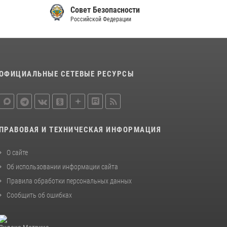
овет Безопасности
Контроль-надзор
законодательства (видео)
ссийской Федерации
Российской Федерации
30 июля 2026, 08:00
1
В Челябинске росгвардейцы задержали
злоумышленников, напавших на бригаду
скорой помощи (видео)
ОФИЦИАЛЬНЫЕ СЕТЕВЫЕ РЕСУРСЫ
14 июля 2026, 12:20
1
В Росгвардии прошла военно-научная
конференция по обобщению боевого опыта
08 июля 2026, 07:01
ПРАВОВАЯ И ТЕХНИЧЕСКАЯ ИНФОРМАЦИЯ
О сайте
Об использовании информации сайта
Правила обработки персональных данных
Сообщить об ошибках