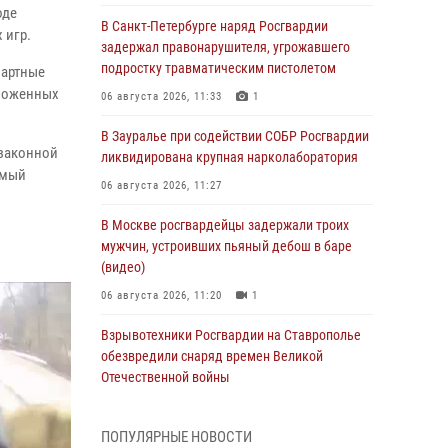
оде
В Санкт-Петербурге наряд Росгвардии
 игр.
задержал правонарушителя, угрожавшего
подростку травматическим пистолетом
зартные
оложенных
06 августа 2026, 11:33
1
В Зауралье при содействии СОБР Росгвардии
езаконной
ликвидирована крупная нарколаборатория
имый
06 августа 2026, 11:27
В Москве росгвардейцы задержали троих
мужчин, устроивших пьяный дебош в баре
(видео)
06 августа 2026, 11:20
1
Взрывотехники Росгвардии на Ставрополье
обезвредили снаряд времен Великой
Отечественной войны
06 августа 2026, 11:15
ПОПУЛЯРНЫЕ НОВОСТИ
Подвиги героев‑росгвардейцев увековечили