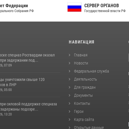
СЕРВЕР ОРГАНОВ
С
Государственной власти РФ
Ро
И
НАВИГАЦИЯ
рске спецназ Росгвардии оказал
Главная
при задержании под...
Новости
26, 07:09
Федеральная служба
Деятельность
цы уничтожили свыше 120
ков в ЛНР
Для граждан
26, 05:00
Документы
Контакты
 при силовой поддержке спецназа
 задержаны подозре...
Герои
26, 13:20
Карта сайта
Открытые данные