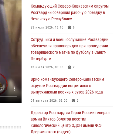
в новой музейной экспозиции белгородского
Командующий Северо-Кавказским округом
музея‑диорамы «Курская битва.
Росгвардии совершил рабочую поездку в
Белгородское направление»
Чеченскую Республику
06 августа 2026, 10:30
3
23 июля 2026, 16:10
6
Охрану общественного порядка и
Сотрудники и военнослужащие Росгвардии
безопасность на футбольном матче в Москве
обеспечили правопорядок при проведении
обеспечила Росгвардия (видео)
товарищеского матча по футболу в Санкт-
Петербурге
06 августа 2026, 10:13
1
13 июля 2026, 08:08
2
Подозреваемые в незаконном обороте
запрещенных веществ задержаны в
Врио командующего Северо-Кавказским
Дагестане при силовой поддержке
округом Росгвардии встретился с
Росгвардии
выпускниками военных вузов 2026 года
06 августа 2026, 09:00
04 августа 2026, 05:00
2
В Югре при силовой поддержке ОМОН
Директор Росгвардии Герой России генерал
Росгвардии задержаны подозреваемые в
армии Виктор Золотов посетил
страховом мошенничестве
кинологический центр ОДОН имени Ф.Э.
Дзержинского (видео)
06 августа 2026, 08:56
2
1