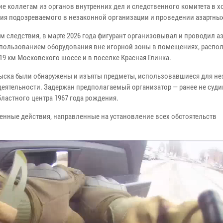
ие коллегам из органов внутренних дел и следственного комитета в х
ия подозреваемого в незаконной организации и проведении азартных
м следствия, в марте 2026 года фигурант организовывал и проводил а
спользованием оборудования вне игорной зоны в помещениях, расп
19 км Московского шоссе и в поселке Красная Глинка.
быска были обнаружены и изъяты предметы, использовавшиеся для н
деятельности. Задержан предполагаемый организатор — ранее не суд
бластного центра 1967 года рождения.
енные действия, направленные на установление всех обстоятельств