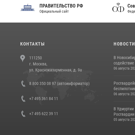
АВИТЕЛЬСТВО РФ
Совет Федерации
циальный сайт
Федерального Собрания РФ
КОНТАКТЫ
НОВОСТ
В Новосиби
111250
содействие 
г. Москва,
06 августа 20
ул. Красноказарменная, д. 9а
Росгвардей
8 800 350 08 97 (автоинформатор)
беспилотни
06 августа 20
+7 495 361 84 11
В Удмуртии
+7 495 622 39 11
Росгвардии
05 августа 20