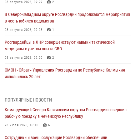
08 августа 2026, 09:29
2
В Северо-Западном округе Росгвардии продолжаются мероприятия
в честь юбилея ведомства
08 августа 2026, 09:03
1
Росгвардейцы в ЛНР совершенствуют навыки тактической
медицины с учетом опыта СВО
08 августа 2026, 09:00
2
ОМОН «Ойрат» Управления Росгвардии по Республике Калмыкия
исполнилось 20 лет
08 августа 2026, 07:00
Росгвардейцы обеспечили безопасность «Поезда Победы» в
ПОПУЛЯРНЫЕ НОВОСТИ
Кузбассе
Командующий Северо-Кавказским округом Росгвардии совершил
08 августа 2026, 07:00
рабочую поездку в Чеченскую Республику
В Кабардино-Балкарии сотрудники Росгвардии провели турнир по
23 июля 2026, 16:10
6
настольному теннису ко Дню физкультурника
Сотрудники и военнослужащие Росгвардии обеспечили