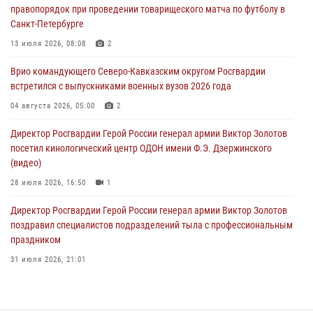
08 августа 2026, 07:00
правопорядок при проведении товарищеского матча по футболу в
Санкт-Петербурге
Военнослужащие Софринской бригады Росгвардии встретились с
участником патриотического проекта «Дорогой Ломоносова —
13 июля 2026, 08:08
2
дорогой к Победе в СВО» (видео)
Врио командующего Северо-Кавказским округом Росгвардии
08 августа 2026, 07:00
2
1
встретился с выпускниками военных вузов 2026 года
В Москве росгвардейцы оказали помощь медикам и девушке с
04 августа 2026, 05:00
2
ограниченными возможностями здоровья (видео)
Директор Росгвардии Герой России генерал армии Виктор Золотов
08 августа 2026, 06:32
1
посетил кинологический центр ОДОН имени Ф.Э. Дзержинского
(видео)
28 июля 2026, 16:50
1
Директор Росгвардии Герой России генерал армии Виктор Золотов
поздравил специалистов подразделений тыла с профессиональным
праздником
31 июля 2026, 21:01
В ОГВ(с) завершилась служебная командировка сотрудников ОМОН
Росгвардии