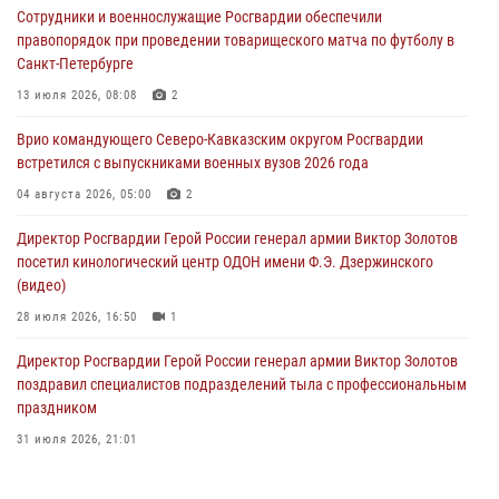
Сотрудники и военнослужащие Росгвардии обеспечили
настольному теннису ко Дню физкультурника
правопорядок при проведении товарищеского матча по футболу в
08 августа 2026, 07:00
Санкт-Петербурге
ОМОН «Ойрат» Управления Росгвардии по Республике Калмыкия
13 июля 2026, 08:08
2
исполнилось 20 лет
Врио командующего Северо-Кавказским округом Росгвардии
08 августа 2026, 07:00
встретился с выпускниками военных вузов 2026 года
В Москве росгвардейцы оказали помощь медикам и девушке с
04 августа 2026, 05:00
2
ограниченными возможностями здоровья (видео)
Директор Росгвардии Герой России генерал армии Виктор Золотов
08 августа 2026, 06:32
1
посетил кинологический центр ОДОН имени Ф.Э. Дзержинского
(видео)
28 июля 2026, 16:50
1
Директор Росгвардии Герой России генерал армии Виктор Золотов
поздравил специалистов подразделений тыла с профессиональным
праздником
31 июля 2026, 21:01
В ОГВ(с) завершилась служебная командировка сотрудников ОМОН