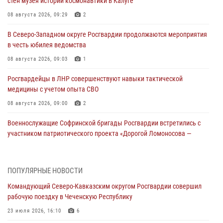
стен музея истории космонавтики в Калуге
08 августа 2026, 09:29
2
В Северо-Западном округе Росгвардии продолжаются мероприятия
в честь юбилея ведомства
08 августа 2026, 09:03
1
Росгвардейцы в ЛНР совершенствуют навыки тактической
медицины с учетом опыта СВО
08 августа 2026, 09:00
2
Военнослужащие Софринской бригады Росгвардии встретились с
участником патриотического проекта «Дорогой Ломоносова —
дорогой к Победе в СВО» (видео)
08 августа 2026, 07:00
2
1
ПОПУЛЯРНЫЕ НОВОСТИ
Росгвардейцы обеспечили безопасность «Поезда Победы» в
Командующий Северо-Кавказским округом Росгвардии совершил
Кузбассе
рабочую поездку в Чеченскую Республику
08 августа 2026, 07:00
23 июля 2026, 16:10
6
В Кабардино-Балкарии сотрудники Росгвардии провели турнир по