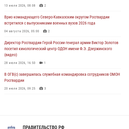
В Зауралье при содействии СОБР Росгвардии ликвидирована
13 июля 2026, 08:08
2
крупная нарколаборатория
Врио командующего Северо-Кавказским округом Росгвардии
06 августа 2026, 11:27
встретился с выпускниками военных вузов 2026 года
В Москве росгвардейцы задержали троих мужчин, устроивших
04 августа 2026, 05:00
2
пьяный дебош в баре (видео)
Директор Росгвардии Герой России генерал армии Виктор Золотов
06 августа 2026, 11:20
1
посетил кинологический центр ОДОН имени Ф.Э. Дзержинского
(видео)
28 июля 2026, 16:50
1
В ОГВ(с) завершилась служебная командировка сотрудников ОМОН
Росгвардии
20 июля 2026, 09:25
3
Директор Росгвардии Герой России генерал армии Виктор Золотов
поздравил специалистов подразделений тыла с профессиональным
праздником
31 июля 2026, 21:01
ПРАВИТЕЛЬСТВО РФ