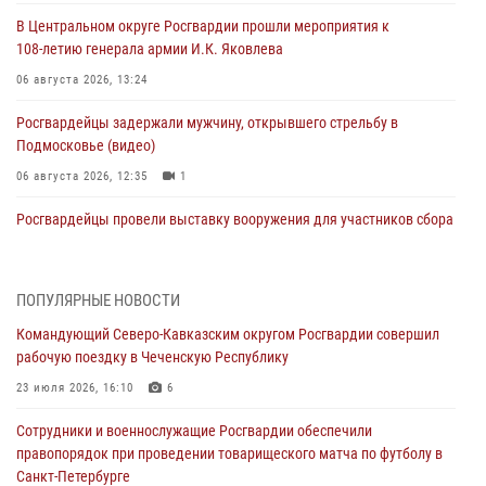
В Центральном округе Росгвардии прошли мероприятия к
108‑летию генерала армии И.К. Яковлева
06 августа 2026, 13:24
Росгвардейцы задержали мужчину, открывшего стрельбу в
Подмосковье (видео)
06 августа 2026, 12:35
1
Росгвардейцы провели выставку вооружения для участников сбора
«Гвардеец» в Пензе (видео)
06 августа 2026, 12:00
2
1
ПОПУЛЯРНЫЕ НОВОСТИ
В Курске росгвардейцы приняли участие в митинге, посвященном
Командующий Северо-Кавказским округом Росгвардии совершил
второй годовщине вторжения ВСУ на территорию области
рабочую поездку в Чеченскую Республику
06 августа 2026, 11:56
4
23 июля 2026, 16:10
6
В Санкт-Петербурге наряд Росгвардии задержал правонарушителя,
Сотрудники и военнослужащие Росгвардии обеспечили
угрожавшего подростку травматическим пистолетом
правопорядок при проведении товарищеского матча по футболу в
06 августа 2026, 11:33
1
Санкт-Петербурге