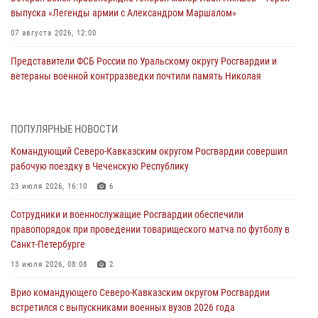
выпуска «Легенды армии с Александром Маршалом»
07 августа 2026, 12:00
Представители ФСБ России по Уральскому округу Росгвардии и
ветераны военной контрразведки почтили память Николая
Кузнецова
07 августа 2026, 12:00
4
ПОПУЛЯРНЫЕ НОВОСТИ
Росгвардейцы пресекли попытку руферов подняться на крышу
Командующий Северо-Кавказским округом Росгвардии совершил
Смольного собора в Санкт-Петербурге (видео)
рабочую поездку в Чеченскую Республику
07 августа 2026, 11:34
3
1
23 июля 2026, 16:10
6
В Курске росгвардейцы провели занятие по основам
Сотрудники и военнослужащие Росгвардии обеспечили
взрывобезопасности
правопорядок при проведении товарищеского матча по футболу в
07 августа 2026, 11:33
Санкт-Петербурге
Рэпер ST посетил раненых росгвардейцев в Главном военном
13 июля 2026, 08:08
2
клиническом госпитале ведомства
Врио командующего Северо-Кавказским округом Росгвардии
07 августа 2026, 11:18
2
встретился с выпускниками военных вузов 2026 года