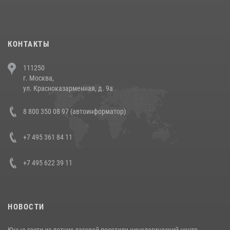
При силовой поддержке СОБР Росгвардии в Иркутской области
повели рейды по соблюдению миграционного законодательства
(видео)
30 июля 2026, 08:00
1
КОНТАКТЫ
В Челябинске росгвардейцы задержали злоумышленников,
111250
напавших на бригаду скорой помощи (видео)
г. Москва,
14 июля 2026, 12:20
1
ул. Красноказарменная, д. 9а
В Росгвардии прошла военно-научная конференция по обобщению
8 800 350 08 97 (автоинформатор)
боевого опыта
08 июля 2026, 07:01
+7 495 361 84 11
+7 495 622 39 11
НОВОСТИ