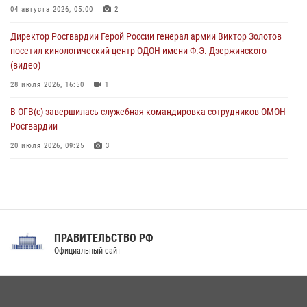
В Ставрополе офицеры Росгвардии стали участниками пресс-
04 августа 2026, 05:00
2
конференции по вопросам в сфере оборота оружия
Директор Росгвардии Герой России генерал армии Виктор Золотов
07 августа 2026, 11:00
посетил кинологический центр ОДОН имени Ф.Э. Дзержинского
(видео)
28 июля 2026, 16:50
1
В ОГВ(с) завершилась служебная командировка сотрудников ОМОН
Росгвардии
20 июля 2026, 09:25
3
Директор Росгвардии Герой России генерал армии Виктор Золотов
поздравил специалистов подразделений тыла с профессиональным
праздником
31 июля 2026, 21:01
ПРАВИТЕЛЬСТВО РФ
Праздник «Один день с Росгвардией» к 105-летию Центрального
Официальный сайт
округа прошел на Поклонной горе
18 июля 2026, 13:43
15
1