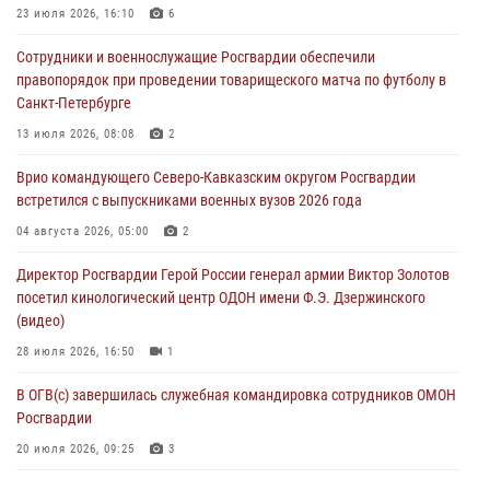
Росгвардии по мини-футболу
23 июля 2026, 16:10
6
07 августа 2026, 10:00
2
Сотрудники и военнослужащие Росгвардии обеспечили
правопорядок при проведении товарищеского матча по футболу в
При содействии спецназа Росгвардии задержаны подозреваемые в
Санкт-Петербурге
организации масштабной мошеннической схемы
13 июля 2026, 08:08
2
07 августа 2026, 09:52
Врио командующего Северо-Кавказским округом Росгвардии
В Росгвардии завершился методический сбор с руководящим
встретился с выпускниками военных вузов 2026 года
составом военно-политических органов
04 августа 2026, 05:00
2
07 августа 2026, 09:05
3
Директор Росгвардии Герой России генерал армии Виктор Золотов
посетил кинологический центр ОДОН имени Ф.Э. Дзержинского
(видео)
28 июля 2026, 16:50
1
В ОГВ(с) завершилась служебная командировка сотрудников ОМОН
Росгвардии
20 июля 2026, 09:25
3