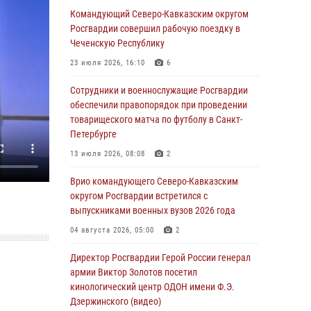
В Новосибирске спецназ Росгвардии оказал
Командующий Северо-Кавказским округом
содействие при задержании подозреваемых
Росгвардии совершил рабочую поездку в
в похищении человека и вымогательстве
Чеченскую Республику
(видео)
23 июля 2026, 16:10
6
06 августа 2026, 07:09
1
Сотрудники и военнослужащие Росгвардии
Сотрудники и военнослужащие Росгвардии
обеспечили правопорядок при проведении
обеспечили правопорядок при проведении
товарищеского матча по футболу в Санкт-
матча Кубка России по футболу в Санкт-
Петербурге
Петербурге
13 июля 2026, 08:08
2
06 августа 2026, 07:03
3
Врио командующего Северо-Кавказским
В Грозном военнослужащие Росгвардии
округом Росгвардии встретился с
присоединились к всероссийской донорской
выпускниками военных вузов 2026 года
акции «От сердца к сердцу»
04 августа 2026, 05:00
2
06 августа 2026, 06:30
Директор Росгвардии Герой России генерал
В Бурятии и Приамурье росгвардейцы
армии Виктор Золотов посетил
задержали подозреваемых в незаконном
кинологический центр ОДОН имени Ф.Э.
обороте наркотиков
Дзержинского (видео)