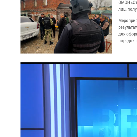
ОМОН «Ст
лиц, пол
Мероприя
результа
для офор
порядок 