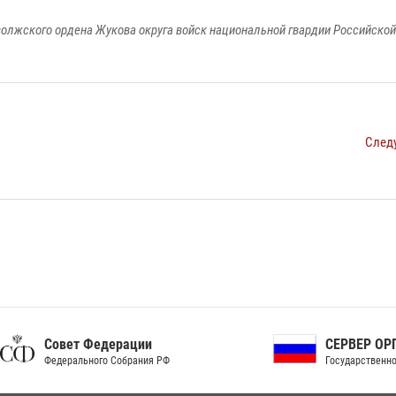
олжского ордена Жукова округа войск национальной гвардии Российско
След
ет Федерации
СЕРВЕР ОРГАНОВ
рального Собрания РФ
Государственной власти РФ