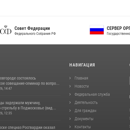
ет Федерации
СЕРВЕР ОРГАНОВ
рального Собрания РФ
Государственной власти РФ
И
НАВИГАЦИЯ
овгороде состоялось
Главная
ое совещание-семинар по вопро...
Новости
26, 14:47
Федеральная служба
Деятельность
цы задержали мужчину,
стрельбу в Подмосковье (вид...
Для граждан
26, 12:35
Документы
Контакты
рске спецназ Росгвардии оказал