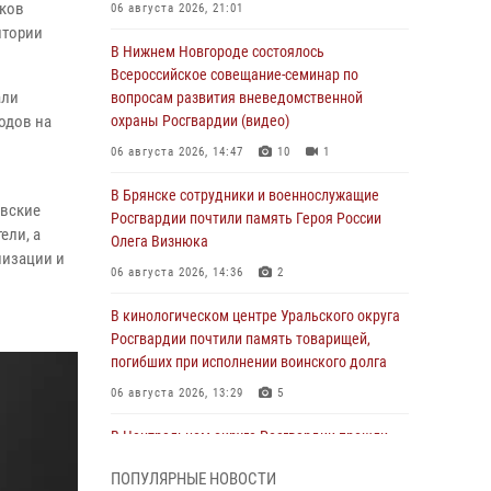
иков
06 августа 2026, 21:01
итории
В Нижнем Новгороде состоялось
Всероссийское совещание-семинар по
али
вопросам развития вневедомственной
одов на
охраны Росгвардии (видео)
06 августа 2026, 14:47
10
1
В Брянске сотрудники и военнослужащие
овские
Росгвардии почтили память Героя России
ели, а
Олега Визнюка
низации и
06 августа 2026, 14:36
2
В кинологическом центре Уральского округа
Росгвардии почтили память товарищей,
погибших при исполнении воинского долга
06 августа 2026, 13:29
5
В Центральном округе Росгвардии прошли
мероприятия к 108‑летию генерала армии
ПОПУЛЯРНЫЕ НОВОСТИ
И.К. Яковлева