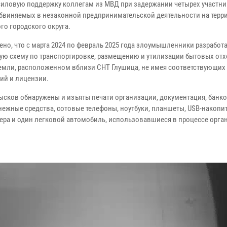
силовую поддержку коллегам из МВД при задержании четырех участн
обвиняемых в незаконной предпринимательской деятельности на терр
го городского округа.
ено, что с марта 2024 по февраль 2025 года злоумышленники разработ
ую схему по транспортировке, размещению и утилизации бытовых отх
земли, расположенном вблизи СНТ Глушица, не имея соответствующих
ий и лицензии.
бысков обнаружены и изъяты печати организации, документация, банк
нежные средства, сотовые телефоны, ноутбуки, планшеты, USB-накопит
зера и один легковой автомобиль, использовавшиеся в процессе орга