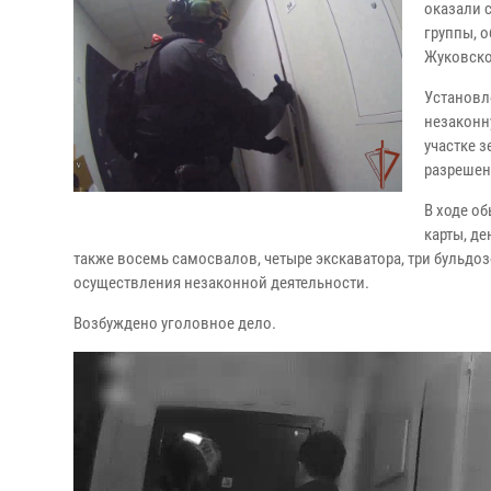
оказали 
группы, 
Жуковско
Установл
незаконн
участке 
разрешен
В ходе о
карты, де
также восемь самосвалов, четыре экскаватора, три бульдо
осуществления незаконной деятельности.
Возбуждено уголовное дело.