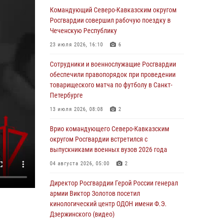
Командующий Северо-Кавказским округом
06 августа 2026, 13:24
Росгвардии совершил рабочую поездку в
Росгвардейцы задержали мужчину,
Чеченскую Республику
открывшего стрельбу в Подмосковье (видео)
23 июля 2026, 16:10
6
06 августа 2026, 12:35
1
Сотрудники и военнослужащие Росгвардии
Росгвардейцы провели выставку вооружения
обеспечили правопорядок при проведении
для участников сбора «Гвардеец» в Пензе
товарищеского матча по футболу в Санкт-
(видео)
Петербурге
06 августа 2026, 12:00
2
1
13 июля 2026, 08:08
2
В Курске росгвардейцы приняли участие в
Врио командующего Северо-Кавказским
митинге, посвященном второй годовщине
округом Росгвардии встретился с
вторжения ВСУ на территорию области
выпускниками военных вузов 2026 года
06 августа 2026, 11:56
4
04 августа 2026, 05:00
2
В Санкт-Петербурге наряд Росгвардии
Директор Росгвардии Герой России генерал
задержал правонарушителя, угрожавшего
армии Виктор Золотов посетил
подростку травматическим пистолетом
кинологический центр ОДОН имени Ф.Э.
Дзержинского (видео)
06 августа 2026, 11:33
1