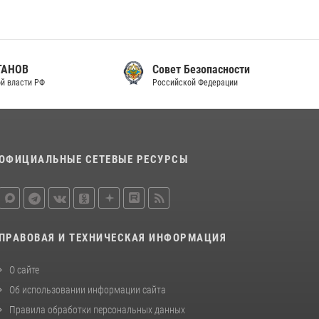
законодательства (видео)
30 июля 2026, 08:00
1
В Челябинске росгвардейцы задержали
Совет Безопасности
злоумышленников, напавших на бригаду
Российской Федерации
скорой помощи (видео)
14 июля 2026, 12:20
1
В Росгвардии прошла военно-научная
конференция по обобщению боевого опыта
ОФИЦИАЛЬНЫЕ СЕТЕВЫЕ РЕСУРСЫ
08 июля 2026, 07:01
ПРАВОВАЯ И ТЕХНИЧЕСКАЯ ИНФОРМАЦИЯ
О сайте
Об использовании информации сайта
Правила обработки персональных данных