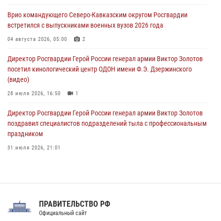
09 августа 2026, 08:00
2
Врио командующего Северо-Кавказским округом Росгвардии
встретился с выпускниками военных вузов 2026 года
В Центральных регионах России продолжается ведомственная
акция «Каникулы с Росгвардией»
04 августа 2026, 05:00
2
09 августа 2026, 08:00
8
Директор Росгвардии Герой России генерал армии Виктор Золотов
посетил кинологический центр ОДОН имени Ф.Э. Дзержинского
(видео)
28 июля 2026, 16:50
1
Директор Росгвардии Герой России генерал армии Виктор Золотов
поздравил специалистов подразделений тыла с профессиональным
праздником
31 июля 2026, 21:01
В ОГВ(с) завершилась служебная командировка сотрудников ОМОН
Росгвардии
20 июля 2026, 09:25
3
ПРАВИТЕЛЬСТВО РФ
Праздник «Один день с Росгвардией» к 105-летию Центрального
Официальный сайт