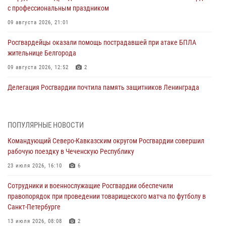
с профессиональным праздником
09 августа 2026, 21:01
Росгвардейцы оказали помощь пострадавшей при атаке БПЛА
жительнице Белгорода
09 августа 2026, 12:52
2
Делегация Росгвардии почтила память защитников Ленинграда
09 августа 2026, 11:12
6
«Я расскажу вам о Герое»: подвиг Героя России Сергея Перца
ПОПУЛЯРНЫЕ НОВОСТИ
(видео)
Командующий Северо-Кавказским округом Росгвардии совершил
09 августа 2026, 11:00
1
рабочую поездку в Чеченскую Республику
Росгвардейцы в зоне СВО передали подарки детям и помогли
23 июля 2026, 16:10
6
нуждающимся гражданам
Сотрудники и военнослужащие Росгвардии обеспечили
09 августа 2026, 09:00
правопорядок при проведении товарищеского матча по футболу в
Санкт-Петербурге
В Чеченской Республике пожарные расчеты Росгвардии и МЧС
отработали межведомственное взаимодействие
13 июля 2026, 08:08
2