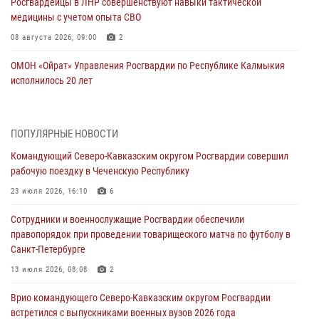
Росгвардейцы в ЛНР совершенствуют навыки тактической
медицины с учетом опыта СВО
08 августа 2026, 09:00
2
ОМОН «Ойрат» Управления Росгвардии по Республике Калмыкия
исполнилось 20 лет
08 августа 2026, 07:00
Росгвардейцы обеспечили безопасность «Поезда Победы» в
ПОПУЛЯРНЫЕ НОВОСТИ
Кузбассе
Командующий Северо-Кавказским округом Росгвардии совершил
08 августа 2026, 07:00
рабочую поездку в Чеченскую Республику
Военнослужащие Софринской бригады Росгвардии встретились с
23 июля 2026, 16:10
6
участником патриотического проекта «Дорогой Ломоносова —
Сотрудники и военнослужащие Росгвардии обеспечили
дорогой к Победе в СВО» (видео)
правопорядок при проведении товарищеского матча по футболу в
08 августа 2026, 07:00
2
1
Санкт-Петербурге
В Кабардино-Балкарии сотрудники Росгвардии провели турнир по
13 июля 2026, 08:08
2
настольному теннису ко Дню физкультурника
Врио командующего Северо-Кавказским округом Росгвардии
08 августа 2026, 07:00
встретился с выпускниками военных вузов 2026 года