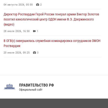
В Москве росгвардейцы оказали помощь медикам и девушке с
04 августа 2026, 05:00
2
ограниченными возможностями здоровья (видео)
Директор Росгвардии Герой России генерал армии Виктор Золотов
08 августа 2026, 06:32
1
посетил кинологический центр ОДОН имени Ф.Э. Дзержинского
(видео)
28 июля 2026, 16:50
1
В ОГВ(с) завершилась служебная командировка сотрудников ОМОН
Росгвардии
20 июля 2026, 09:25
3
Директор Росгвардии Герой России генерал армии Виктор Золотов
поздравил специалистов подразделений тыла с профессиональным
праздником
31 июля 2026, 21:01
ПРАВИТЕЛЬСТВО РФ
Праздник «Один день с Росгвардией» к 105-летию Центрального
Официальный сайт
округа прошел на Поклонной горе
18 июля 2026, 13:43
15
1