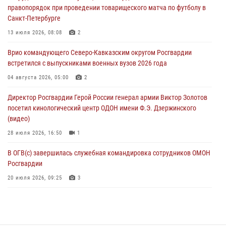
правопорядок при проведении товарищеского матча по футболу в
06 августа 2026, 11:33
1
Санкт-Петербурге
В Зауралье при содействии СОБР Росгвардии ликвидирована
13 июля 2026, 08:08
2
крупная нарколаборатория
Врио командующего Северо-Кавказским округом Росгвардии
06 августа 2026, 11:27
встретился с выпускниками военных вузов 2026 года
В Москве росгвардейцы задержали троих мужчин, устроивших
04 августа 2026, 05:00
2
пьяный дебош в баре (видео)
Директор Росгвардии Герой России генерал армии Виктор Золотов
06 августа 2026, 11:20
1
посетил кинологический центр ОДОН имени Ф.Э. Дзержинского
(видео)
28 июля 2026, 16:50
1
В ОГВ(с) завершилась служебная командировка сотрудников ОМОН
Росгвардии
20 июля 2026, 09:25
3
Директор Росгвардии Герой России генерал армии Виктор Золотов
поздравил специалистов подразделений тыла с профессиональным
праздником