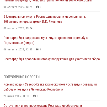
память товарищей, погибших при исполнении воинского долга
06 августа 2026, 13:29
5
В Центральном округе Росгвардии прошли мероприятия к
108‑летию генерала армии И.К. Яковлева
06 августа 2026, 13:24
Росгвардейцы задержали мужчину, открывшего стрельбу в
Подмосковье (видео)
06 августа 2026, 12:35
1
Росгвардейцы провели выставку вооружения для участников сбора
«Гвардеец» в Пензе (видео)
06 августа 2026, 12:00
2
1
ПОПУЛЯРНЫЕ НОВОСТИ
В Курске росгвардейцы приняли участие в митинге, посвященном
Командующий Северо-Кавказским округом Росгвардии совершил
второй годовщине вторжения ВСУ на территорию области
рабочую поездку в Чеченскую Республику
06 августа 2026, 11:56
4
23 июля 2026, 16:10
6
В Санкт-Петербурге наряд Росгвардии задержал правонарушителя,
Сотрудники и военнослужащие Росгвардии обеспечили
угрожавшего подростку травматическим пистолетом