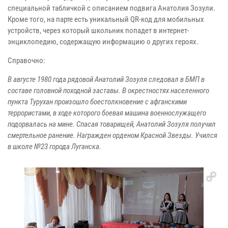
специальной табличкой с описанием подвига Анатолия Зозули.
Кроме того, на парте есть уникальный QR-код для мобильных
устройств, через который школьник попадет в интернет-
энциклопедию, содержащую информацию о других героях.
Справочно:
В августе 1980 года рядовой Анатолий Зозуля следовал в БМП в
составе головной походной заставы. В окрестностях населенного
пункта Турухан произошло боестолкновение с афганскими
террористами, в ходе которого боевая машина военнослужащего
подорвалась на мине. Спасая товарищей, Анатолий Зозуля получил
смертельное ранение. Награжден орденом Красной Звезды. Учился
в школе №23 города Луганска.