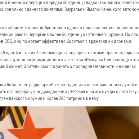
ной военной операции порядка 50 единиц гладкоствольного огнестр
добровольно сданного жителями Зауралья и Ямало-Ненецкого автоно
ской области жители добровольно сдали в подразделения лицензионн
ельной работы тероргана более 30 единиц охотничьего оружия. По сл
ов СВО, оно помогает эффективно бороться с вражескими дронами.
 об одной из таких безвозмездных передач стражами правопорядка с
чной группой информационного агентства «Импульс Севера» подгото
ский сюжет. Зрители смогли узнать о последовательности и нюансах
щи бойцам, не редко приобретают одно или несколько новых ружей в
ь его передачу в подразделении ЛРР. Всего на эти нужды с лета теку
ражданского оружия и более 280 патронов к нему.