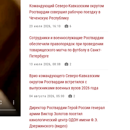
Донецке (видео)
Командующий Северо-Кавказским округом
Росгвардии совершил рабочую поездку в
07 августа 2026, 04:00
1
Чеченскую Республику
При силовой поддержке спецназа
23 июля 2026, 16:10
6
Росгвардии в Красноярском крае задержаны
подозреваемые в мошенничестве в сфере
Сотрудники и военнослужащие Росгвардии
страхования (видео)
обеспечили правопорядок при проведении
товарищеского матча по футболу в Санкт-
07 августа 2026, 03:34
1
Петербурге
Учебно-методический сбор с начальниками
13 июля 2026, 08:08
2
автомобильных, бронетанковых служб
Сибирского округа Росгвардии завершился в
Врио командующего Северо-Кавказским
Омске
округом Росгвардии встретился с
выпускниками военных вузов 2026 года
07 августа 2026, 02:53
3
04 августа 2026, 05:00
2
Генерал-полковник Олег Плохой поздравил
специалистов организационно-штатных
Директор Росгвардии Герой России генерал
подразделений Росгвардии с
армии Виктор Золотов посетил
профессиональным праздником
кинологический центр ОДОН имени Ф.Э.
Дзержинского (видео)
06 августа 2026, 21:01