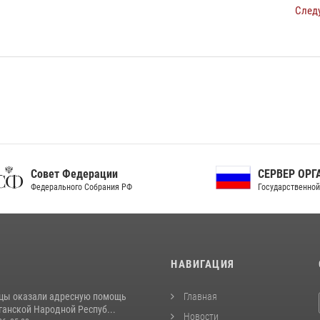
След
ет Федерации
СЕРВЕР ОРГАНОВ
рального Собрания РФ
Государственной власти РФ
И
НАВИГАЦИЯ
цы оказали адресную помощь
Главная
ганской Народной Респуб...
Новости