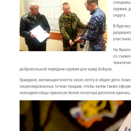
специаль
оружия, 
округа.
В Курган
разрешит
участник
На Ямале
со съемо
тематиче
добровольной передачи оружия для нужд бойцов.
Граждане, желающие внести свою лепту в общее дело помо
лицензированных точках продаж, чтобы затем также оформит
новоуренгойцы принесли более полутора десятков единиц г