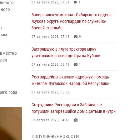
ельного
07 августа 2026, 07:51
1
много
Завершился чемпионат Сибирского ордена
Жукова округа Росгвардии по служебно-
о-
боевой стрельбе
овам
07 августа 2026, 07:45
9
Застрявшую в плуге трактора мину
овместно
уничтожили росгвардейцы на Кубани
влен
07 августа 2026, 06:49
1
Росгвардейцы оказали адресную помощь
жителям Луганской Народной Республики
щего года
07 августа 2026, 05:00
Сотрудники Росгвардии в Забайкалье
потушили загоревшийся дом с детьми внутри
07 августа 2026, 04:10
1
Оказавшего сопротивление злоумышленника
ПОПУЛЯРНЫЕ НОВОСТИ
задержали при участии Росгвардии в