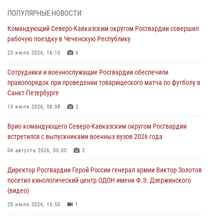
07 августа 2026, 12:20
3
1
ПОПУЛЯРНЫЕ НОВОСТИ
Ветеран войск правопорядка генерал-майор Иван Пияшев – герой
Командующий Северо-Кавказским округом Росгвардии совершил
выпуска «Легенды армии с Александром Маршалом»
рабочую поездку в Чеченскую Республику
07 августа 2026, 12:00
23 июля 2026, 16:10
6
Представители ФСБ России по Уральскому округу Росгвардии и
Сотрудники и военнослужащие Росгвардии обеспечили
ветераны военной контрразведки почтили память Николая
правопорядок при проведении товарищеского матча по футболу в
Кузнецова
Санкт-Петербурге
07 августа 2026, 12:00
4
13 июля 2026, 08:08
2
Росгвардейцы пресекли попытку руферов подняться на крышу
Врио командующего Северо-Кавказским округом Росгвардии
Смольного собора в Санкт-Петербурге (видео)
встретился с выпускниками военных вузов 2026 года
07 августа 2026, 11:34
3
1
04 августа 2026, 05:00
2
В Курске росгвардейцы провели занятие по основам
Директор Росгвардии Герой России генерал армии Виктор Золотов
взрывобезопасности
посетил кинологический центр ОДОН имени Ф.Э. Дзержинского
07 августа 2026, 11:33
(видео)
28 июля 2026, 16:50
1