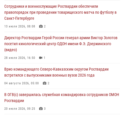
В Москве дети сотрудников и военнослужащих Росгвардии
Сотрудники и военнослужащие Росгвардии обеспечили
посетили мастер-класс по художественной гимнастике
правопорядок при проведении товарищеского матча по футболу в
05 августа 2026, 13:00
3
Санкт-Петербурге
Офицеры Росгвардии и ветераны войск правопорядка почтили
13 июля 2026, 08:08
2
память генерала армии Ивана Кирилловича Яковлева
Директор Росгвардии Герой России генерал армии Виктор Золотов
05 августа 2026, 12:40
6
посетил кинологический центр ОДОН имени Ф.Э. Дзержинского
(видео)
Росгвардейцы приняли участие в акции «Волна памяти»,
посвящённой 83‑й годовщине освобождения Белгорода от
28 июля 2026, 16:50
1
немецко‑фашистских захватчиков
Врио командующего Северо-Кавказским округом Росгвардии
05 августа 2026, 12:13
1
встретился с выпускниками военных вузов 2026 года
04 августа 2026, 05:00
2
В ОГВ(с) завершилась служебная командировка сотрудников ОМОН
Росгвардии
20 июля 2026, 09:25
3
Директор Росгвардии Герой России генерал армии Виктор Золотов
поздравил специалистов подразделений тыла с профессиональным