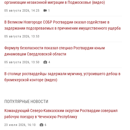
организации незаконной миграции в Подмосковье (видео)
05 августа 2026, 14:25
1
В Великом Новгороде СОБР Росгвардии оказал содействие в
задержании подозреваемых в причинении имущественного ущерба
05 августа 2026, 13:53
Формулу безопасности показал спецназ Росгвардии юным
динамовцам Свердловской области
05 августа 2026, 13:50
4
В столице росгвардейцы задержали мужчину, устроившего дебош в
букмекерской конторе (видео)
05 августа 2026, 13:25
1
В Удмуртии при силовой поддержке спецназа Росгвардии
ПОПУЛЯРНЫЕ НОВОСТИ
задержаны подозреваемые в мошенничестве под видом оказания
Командующий Северо-Кавказским округом Росгвардии совершил
оздоровительных услуг (видео)
рабочую поездку в Чеченскую Республику
05 августа 2026, 13:20
1
1
23 июля 2026, 16:10
6