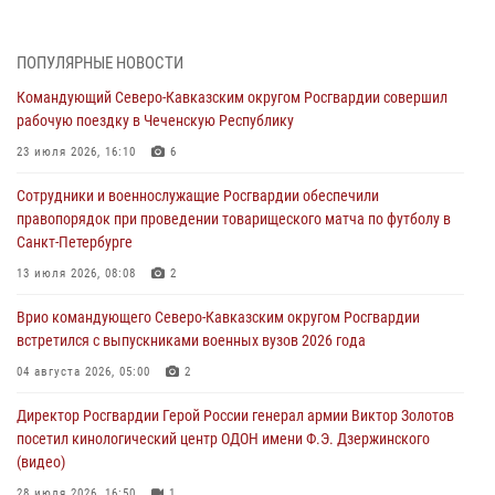
«Гвардеец» в Пензе (видео)
06 августа 2026, 12:00
2
1
ПОПУЛЯРНЫЕ НОВОСТИ
В Курске росгвардейцы приняли участие в митинге, посвященном
Командующий Северо-Кавказским округом Росгвардии совершил
второй годовщине вторжения ВСУ на территорию области
рабочую поездку в Чеченскую Республику
06 августа 2026, 11:56
4
23 июля 2026, 16:10
6
В Санкт-Петербурге наряд Росгвардии задержал правонарушителя,
Сотрудники и военнослужащие Росгвардии обеспечили
угрожавшего подростку травматическим пистолетом
правопорядок при проведении товарищеского матча по футболу в
06 августа 2026, 11:33
1
Санкт-Петербурге
В Зауралье при содействии СОБР Росгвардии ликвидирована
13 июля 2026, 08:08
2
крупная нарколаборатория
Врио командующего Северо-Кавказским округом Росгвардии
06 августа 2026, 11:27
встретился с выпускниками военных вузов 2026 года
В Москве росгвардейцы задержали троих мужчин, устроивших
04 августа 2026, 05:00
2
пьяный дебош в баре (видео)
Директор Росгвардии Герой России генерал армии Виктор Золотов
06 августа 2026, 11:20
1
посетил кинологический центр ОДОН имени Ф.Э. Дзержинского
(видео)
28 июля 2026, 16:50
1