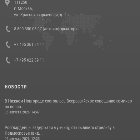
111250
напавших на бригаду скорой помощи (видео)
г. Москва,
14 июля 2026, 12:20
1
ул. Красноказарменная, д. 9а
В Росгвардии прошла военно-научная конференция по обобщению
8 800 350 08 97 (автоинформатор)
боевого опыта
08 июля 2026, 07:01
+7 495 361 84 11
+7 495 622 39 11
НОВОСТИ
В Нижнем Новгороде состоялось Всероссийское совещание-семинар
по вопро...
06 августа 2026, 14:47
Росгвардейцы задержали мужчину, открывшего стрельбу в
Подмосковье (вид...
06 августа 2026, 12:35