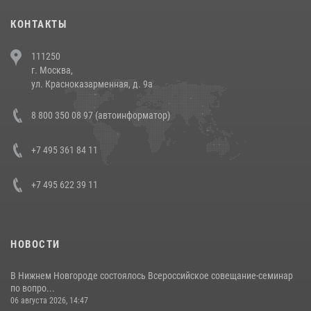
30 июля 2026, 08:00
1
КОНТАКТЫ
В Челябинске росгвардейцы задержали злоумышленников,
111250
напавших на бригаду скорой помощи (видео)
г. Москва,
14 июля 2026, 12:20
1
ул. Красноказарменная, д. 9а
В Росгвардии прошла военно-научная конференция по обобщению
8 800 350 08 97 (автоинформатор)
боевого опыта
08 июля 2026, 07:01
+7 495 361 84 11
+7 495 622 39 11
НОВОСТИ
В Нижнем Новгороде состоялось Всероссийское совещание-семинар
по вопро...
06 августа 2026, 14:47