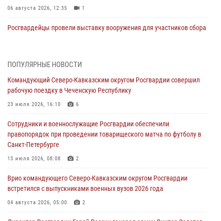
06 августа 2026, 12:35
1
Росгвардейцы провели выставку вооружения для участников сбора
«Гвардеец» в Пензе (видео)
06 августа 2026, 12:00
2
1
ПОПУЛЯРНЫЕ НОВОСТИ
В Курске росгвардейцы приняли участие в митинге, посвященном
Командующий Северо-Кавказским округом Росгвардии совершил
второй годовщине вторжения ВСУ на территорию области
рабочую поездку в Чеченскую Республику
06 августа 2026, 11:56
4
23 июля 2026, 16:10
6
В Санкт-Петербурге наряд Росгвардии задержал правонарушителя,
Сотрудники и военнослужащие Росгвардии обеспечили
угрожавшего подростку травматическим пистолетом
правопорядок при проведении товарищеского матча по футболу в
06 августа 2026, 11:33
1
Санкт-Петербурге
В Зауралье при содействии СОБР Росгвардии ликвидирована
13 июля 2026, 08:08
2
крупная нарколаборатория
Врио командующего Северо-Кавказским округом Росгвардии
06 августа 2026, 11:27
встретился с выпускниками военных вузов 2026 года
В Москве росгвардейцы задержали троих мужчин, устроивших
04 августа 2026, 05:00
2
пьяный дебош в баре (видео)