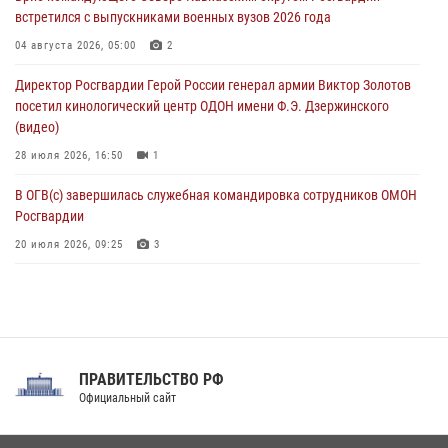
встретился с выпускниками военных вузов 2026 года
В Великом Новгороде СОБР Росгвардии оказал содействие в
задержании подозреваемых в причинении имущественного ущерба
04 августа 2026, 05:00
2
05 августа 2026, 13:53
Директор Росгвардии Герой России генерал армии Виктор Золотов
посетил кинологический центр ОДОН имени Ф.Э. Дзержинского
(видео)
28 июля 2026, 16:50
1
В ОГВ(с) завершилась служебная командировка сотрудников ОМОН
Росгвардии
20 июля 2026, 09:25
3
Директор Росгвардии Герой России генерал армии Виктор Золотов
поздравил специалистов подразделений тыла с профессиональным
праздником
31 июля 2026, 21:01
ПРАВИТЕЛЬСТВО РФ
Праздник «Один день с Росгвардией» к 105-летию Центрального
Официальный сайт
округа прошел на Поклонной горе
18 июля 2026, 13:43
15
1