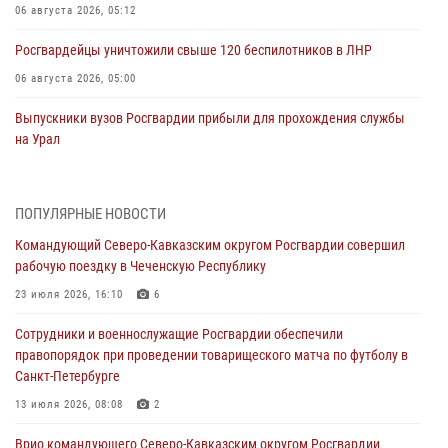
06 августа 2026, 05:12
Росгвардейцы уничтожили свыше 120 беспилотников в ЛНР
06 августа 2026, 05:00
Выпускники вузов Росгвардии прибыли для прохождения службы
на Урал
06 августа 2026, 04:00
3
Росгвардейцы проверили работу ЧОП в детских оздоровительных
ПОПУЛЯРНЫЕ НОВОСТИ
лагерях в Курске (видео)
Командующий Северо-Кавказским округом Росгвардии совершил
05 августа 2026, 14:44
1
рабочую поездку в Чеченскую Республику
На Северном Кавказе росгвардейцы приняли участие в
23 июля 2026, 16:10
6
мероприятиях памяти генерала армии Ивана Яковлева
Сотрудники и военнослужащие Росгвардии обеспечили
05 августа 2026, 14:30
3
правопорядок при проведении товарищеского матча по футболу в
Санкт-Петербурге
При содействии спецназа Росгвардии задержаны подозреваемые в
организации незаконной миграции в Подмосковье (видео)
13 июля 2026, 08:08
2
05 августа 2026, 14:25
1
Врио командующего Северо-Кавказским округом Росгвардии