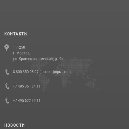
При силовой поддержке СОБР Росгвардии в Иркутской области
повели рейды по соблюдению миграционного законодательства
(видео)
30 июля 2026, 08:00
1
КОНТАКТЫ
В Челябинске росгвардейцы задержали злоумышленников,
111250
напавших на бригаду скорой помощи (видео)
г. Москва,
14 июля 2026, 12:20
1
ул. Красноказарменная, д. 9а
В Росгвардии прошла военно-научная конференция по обобщению
8 800 350 08 97 (автоинформатор)
боевого опыта
08 июля 2026, 07:01
+7 495 361 84 11
+7 495 622 39 11
НОВОСТИ