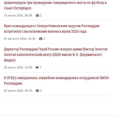
правопорядок при проведении товарищеского матча по футболу в
второй годовщине вторжения ВСУ на территорию области
Санкт-Петербурге
06 августа 2026, 11:56
4
13 июля 2026, 08:08
2
В Санкт-Петербурге наряд Росгвардии задержал правонарушителя,
Врио командующего Северо-Кавказским округом Росгвардии
угрожавшего подростку травматическим пистолетом
встретился с выпускниками военных вузов 2026 года
06 августа 2026, 11:33
1
04 августа 2026, 05:00
2
В Зауралье при содействии СОБР Росгвардии ликвидирована
Директор Росгвардии Герой России генерал армии Виктор Золотов
крупная нарколаборатория
посетил кинологический центр ОДОН имени Ф.Э. Дзержинского
06 августа 2026, 11:27
(видео)
28 июля 2026, 16:50
1
В ОГВ(с) завершилась служебная командировка сотрудников ОМОН
Росгвардии
20 июля 2026, 09:25
3
Директор Росгвардии Герой России генерал армии Виктор Золотов
поздравил специалистов подразделений тыла с профессиональным
праздником