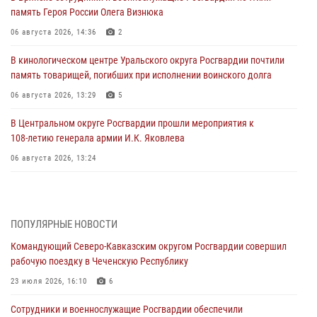
память Героя России Олега Визнюка
06 августа 2026, 14:36
2
В кинологическом центре Уральского округа Росгвардии почтили
память товарищей, погибших при исполнении воинского долга
06 августа 2026, 13:29
5
В Центральном округе Росгвардии прошли мероприятия к
108‑летию генерала армии И.К. Яковлева
06 августа 2026, 13:24
Росгвардейцы задержали мужчину, открывшего стрельбу в
Подмосковье (видео)
06 августа 2026, 12:35
1
ПОПУЛЯРНЫЕ НОВОСТИ
Командующий Северо-Кавказским округом Росгвардии совершил
Росгвардейцы провели выставку вооружения для участников сбора
рабочую поездку в Чеченскую Республику
«Гвардеец» в Пензе (видео)
23 июля 2026, 16:10
6
06 августа 2026, 12:00
2
1
Сотрудники и военнослужащие Росгвардии обеспечили
В Курске росгвардейцы приняли участие в митинге, посвященном