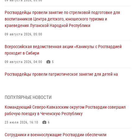
09 августа 2026, 05:00
Росгвардейцы провели занятие по стрелковой подготовке для
воспитанников Центра детского, юношеского туризма и
краеведения Луганской Народной Республики
09 августа 2026, 05:00
Всероссийская ведомственная акции «Каникулы с Росгвардией
проходит в Сибири
09 августа 2026, 04:00
5
Росгвардейцы провели патриотическое занятие для детей на
Поклонной горе в Москве (видео)
08 августа 2026, 14:10
3
1
ПОПУЛЯРНЫЕ НОВОСТИ
В ЛНР росгвардейцы провели тренировку по единоборствам для
Командующий Северо-Кавказским округом Росгвардии совершил
юных воспитанников спортивной школы
рабочую поездку в Чеченскую Республику
08 августа 2026, 13:00
1
23 июля 2026, 16:10
6
Сотрудники Росгвардии присоединились к утренней разминке у
Сотрудники и военнослужащие Росгвардии обеспечили
стен музея истории космонавтики в Калуге