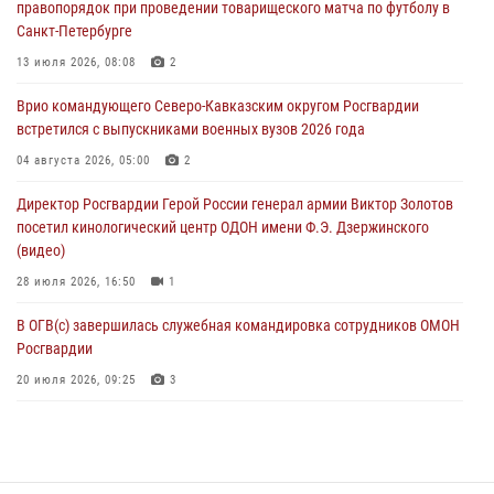
правопорядок при проведении товарищеского матча по футболу в
08 августа 2026, 09:29
2
Санкт-Петербурге
В Северо-Западном округе Росгвардии продолжаются мероприятия
13 июля 2026, 08:08
2
в честь юбилея ведомства
Врио командующего Северо-Кавказским округом Росгвардии
08 августа 2026, 09:03
1
встретился с выпускниками военных вузов 2026 года
Росгвардейцы в ЛНР совершенствуют навыки тактической
04 августа 2026, 05:00
2
медицины с учетом опыта СВО
Директор Росгвардии Герой России генерал армии Виктор Золотов
08 августа 2026, 09:00
2
посетил кинологический центр ОДОН имени Ф.Э. Дзержинского
(видео)
28 июля 2026, 16:50
1
В ОГВ(с) завершилась служебная командировка сотрудников ОМОН
Росгвардии
20 июля 2026, 09:25
3
Директор Росгвардии Герой России генерал армии Виктор Золотов
поздравил специалистов подразделений тыла с профессиональным
праздником